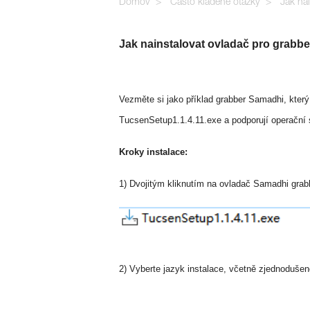
Domov
Často kladené otázky
Jak na
Jak nainstalovat ovladač pro grabb
Vezměte si jako příklad grabber Samadhi, který
TucsenSetup1.1.4.11.exe a podporují operační
Kroky instalace:
1) Dvojitým kliknutím na ovladač Samadhi grab
2) Vyberte jazyk instalace, včetně zjednodušené