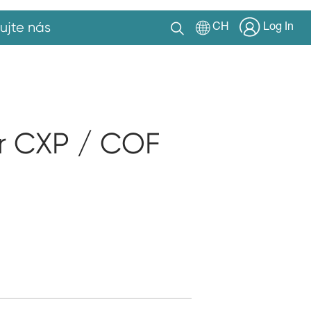
ujte nás
CH
Log In
er CXP / COF