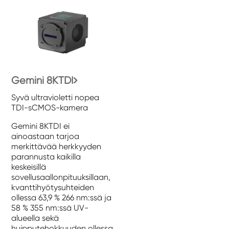
Gemini 8KTDI
Syvä ultravioletti nopea
TDI-sCMOS-kamera
Gemini 8KTDI ei
ainoastaan ​​tarjoa
merkittävää herkkyyden
parannusta kaikilla
keskeisillä
sovellusaallonpituuksillaan,
kvanttihyötysuhteiden
ollessa 63,9 % 266 nm:ssä ja
58 % 355 nm:ssä UV-
alueella sekä
huipputehokkuuden ollessa