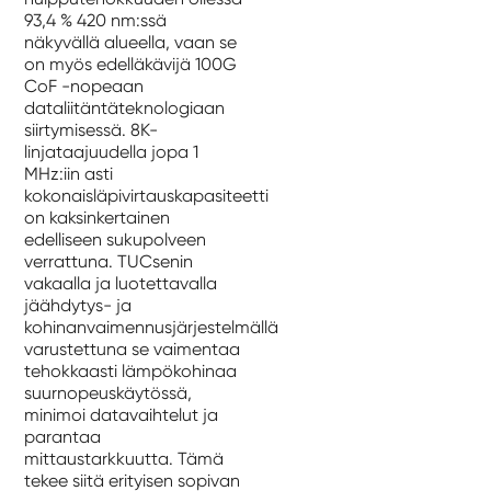
93,4 % 420 nm:ssä
näkyvällä alueella, vaan se
on myös edelläkävijä 100G
CoF -nopeaan
dataliitäntäteknologiaan
siirtymisessä. 8K-
linjataajuudella jopa 1
MHz:iin asti
kokonaisläpivirtauskapasiteetti
on kaksinkertainen
edelliseen sukupolveen
verrattuna. TUCsenin
vakaalla ja luotettavalla
jäähdytys- ja
kohinanvaimennusjärjestelmällä
varustettuna se vaimentaa
tehokkaasti lämpökohinaa
suurnopeuskäytössä,
minimoi datavaihtelut ja
parantaa
mittaustarkkuutta. Tämä
tekee siitä erityisen sopivan