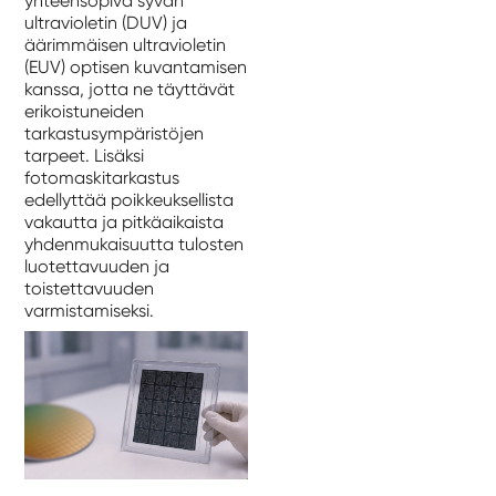
yhteensopiva syvän
ultravioletin (DUV) ja
äärimmäisen ultravioletin
(EUV) optisen kuvantamisen
kanssa, jotta ne täyttävät
erikoistuneiden
tarkastusympäristöjen
tarpeet. Lisäksi
fotomaskitarkastus
edellyttää poikkeuksellista
vakautta ja pitkäaikaista
yhdenmukaisuutta tulosten
luotettavuuden ja
toistettavuuden
varmistamiseksi.