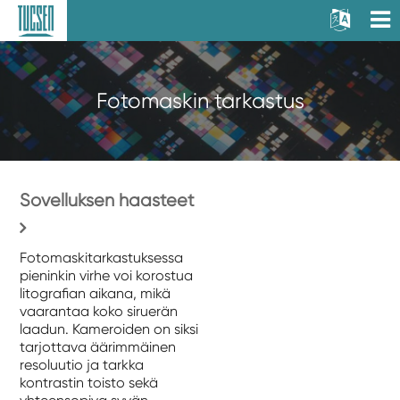
Fotomaskin tarkastus
Sovelluksen haasteet
Fotomaskitarkastuksessa
pieninkin virhe voi korostua
litografian aikana, mikä
vaarantaa koko siruerän
laadun. Kameroiden on siksi
tarjottava äärimmäinen
resoluutio ja tarkka
kontrastin toisto sekä