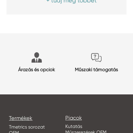
+ tudj meg többet
Árazás és opciók
Műszaki támogatás
Piacok
Termékek
Kutatás
Tmetrics sorozat
Műszerezések OEM
OEM