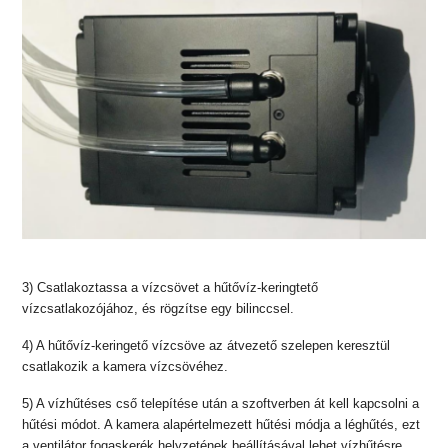
3) Csatlakoztassa a vízcsövet a hűtővíz-keringtető
vízcsatlakozójához, és rögzítse egy bilinccsel.
4) A hűtővíz-keringető vízcsöve az átvezető szelepen keresztül
csatlakozik a kamera vízcsövéhez.
5) A vízhűtéses cső telepítése után a szoftverben át kell kapcsolni a
hűtési módot. A kamera alapértelmezett hűtési módja a léghűtés, ezt
a ventilátor fogaskerék helyzetének beállításával lehet vízhűtésre