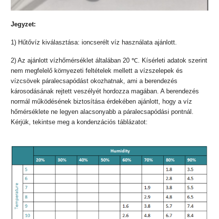
Jegyzet:
1) Hűtővíz kiválasztása: ioncserélt víz használata ajánlott.
2) Az ajánlott vízhőmérséklet általában 20 ℃. Kísérleti adatok szerint
nem megfelelő környezeti feltételek mellett a vízszelepek és
vízcsövek páralecsapódást okozhatnak, ami a berendezés
károsodásának rejtett veszélyét hordozza magában. A berendezés
normál működésének biztosítása érdekében ajánlott, hogy a víz
hőmérséklete ne legyen alacsonyabb a páralecsapódási pontnál.
Kérjük, tekintse meg a kondenzációs táblázatot: