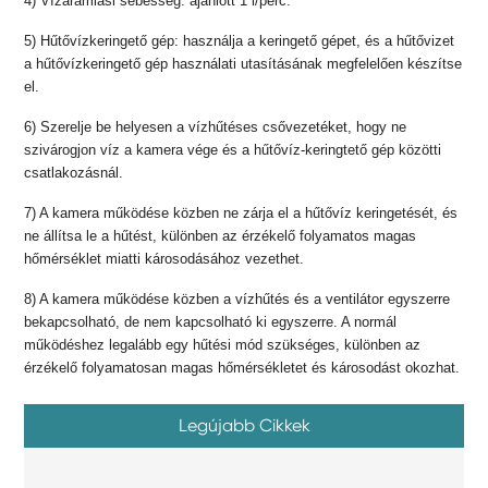
4) Vízáramlási sebesség: ajánlott 1 l/perc.
5) Hűtővízkeringető gép: használja a keringető gépet, és a hűtővizet
a hűtővízkeringető gép használati utasításának megfelelően készítse
el.
6) Szerelje be helyesen a vízhűtéses csővezetéket, hogy ne
szivárogjon víz a kamera vége és a hűtővíz-keringtető gép közötti
csatlakozásnál.
7) A kamera működése közben ne zárja el a hűtővíz keringetését, és
ne állítsa le a hűtést, különben az érzékelő folyamatos magas
hőmérséklet miatti károsodásához vezethet.
8) A kamera működése közben a vízhűtés és a ventilátor egyszerre
bekapcsolható, de nem kapcsolható ki egyszerre. A normál
működéshez legalább egy hűtési mód szükséges, különben az
érzékelő folyamatosan magas hőmérsékletet és károsodást okozhat.
Legújabb Cikkek