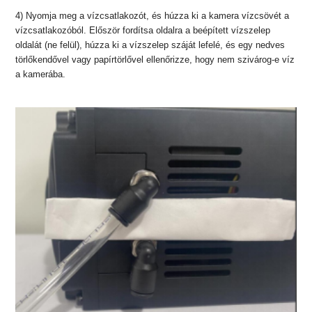
4) Nyomja meg a vízcsatlakozót, és húzza ki a kamera vízcsövét a
vízcsatlakozóból. Először fordítsa oldalra a beépített vízszelep
oldalát (ne felül), húzza ki a vízszelep száját lefelé, és egy nedves
törlőkendővel vagy papírtörlővel ellenőrizze, hogy nem szivárog-e víz
a kamerába.