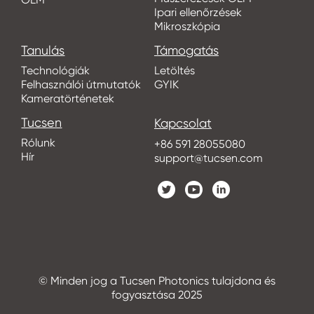
Ipari ellenőrzések
Mikroszkópia
Tanulás
Támogatás
Technológiák
Letöltés
Felhasználói útmutatók
GYIK
Kameratörténetek
Tucsen
Kapcsolat
Rólunk
+86 591 28055080
Hír
support@tucsen.com
© Minden jog a Tucsen Photonics tulajdona és
fogyasztása 2025