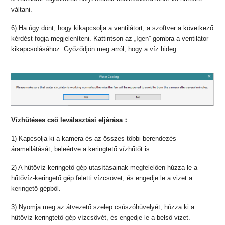
váltani.
6) Ha úgy dönt, hogy kikapcsolja a ventilátort, a szoftver a következő
kérdést fogja megjeleníteni. Kattintson az „Igen” gombra a ventilátor
kikapcsolásához. Győződjön meg arról, hogy a víz hideg.
Vízhűtéses cső leválasztási eljárása
：
1) Kapcsolja ki a kamera és az összes többi berendezés
áramellátását, beleértve a keringtető vízhűtőt is.
2) A hűtővíz-keringető gép utasításainak megfelelően húzza le a
hűtővíz-keringető gép feletti vízcsövet, és engedje le a vizet a
keringető gépből.
3) Nyomja meg az átvezető szelep csúszóhüvelyét, húzza ki a
hűtővíz-keringtető gép vízcsövét, és engedje le a belső vizet.