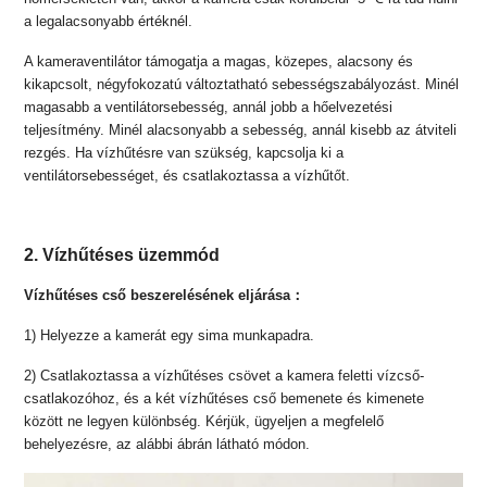
a legalacsonyabb értéknél.
A kameraventilátor támogatja a magas, közepes, alacsony és
kikapcsolt, négyfokozatú változtatható sebességszabályozást. Minél
magasabb a ventilátorsebesség, annál jobb a hőelvezetési
teljesítmény. Minél alacsonyabb a sebesség, annál kisebb az átviteli
rezgés. Ha vízhűtésre van szükség, kapcsolja ki a
ventilátorsebességet, és csatlakoztassa a vízhűtőt.
2. Vízhűtéses üzemmód
Vízhűtéses cső beszerelésének eljárása
：
1) Helyezze a kamerát egy sima munkapadra.
2) Csatlakoztassa a vízhűtéses csövet a kamera feletti vízcső-
csatlakozóhoz, és a két vízhűtéses cső bemenete és kimenete
között ne legyen különbség. Kérjük, ügyeljen a megfelelő
behelyezésre, az alábbi ábrán látható módon.