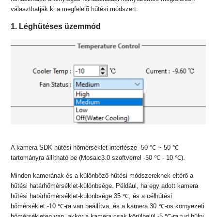
választhatják ki a megfelelő hűtési módszert.
1. Léghűtéses üzemmód
A kamera SDK hűtési hőmérséklet interfésze -50 ℃ ~ 50 ℃
tartományra állítható be (Mosaic3.0 szoftverrel -50 ℃ - 10 ℃).
Minden kamerának és a különböző hűtési módszereknek eltérő a
hűtési határhőmérséklet-különbsége. Például, ha egy adott kamera
hűtési határhőmérséklet-különbsége 35 ℃, és a célhűtési
hőmérséklet -10 ℃-ra van beállítva, és a kamera 30 ℃-os környezeti
hőmérsékleten van, akkor a kamera csak körülbelül -5 ℃-ra tud hűlni