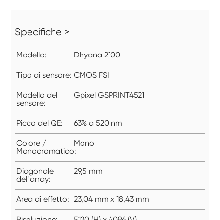
Specifiche >
Modello:
Dhyana 2100
Tipo di sensore:
CMOS FSI
Modello del
Gpixel GSPRINT4521
sensore:
Picco del QE:
63% a 520 nm
Colore /
Mono
Monocromatico:
Diagonale
29,5 mm
dell'array:
Area di effetto:
23,04 mm x 18,43 mm
Risoluzione:
5120 (H) x 4096 (V)