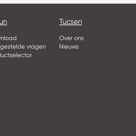
un
Tucsen
nload
Over ons
lgestelde vragen
Nieuws
uctselector