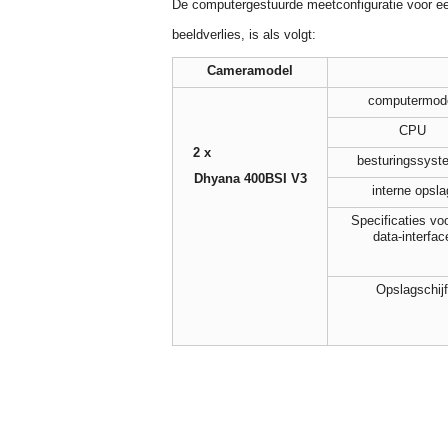
De computergestuurde meetconfiguratie voor ee
beeldverlies, is als volgt:
Cameramodel
computermod
CPU
2 x
besturingssyst
Dhyana 400BSI V3
interne opsla
Specificaties vo
data-interfac
Opslagschijf