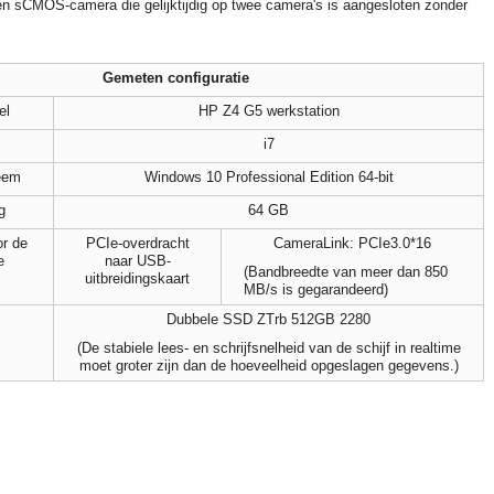
n sCMOS-camera die gelijktijdig op twee camera's is aangesloten zonder
Gemeten configuratie
el
HP Z4 G5 werkstation
i7
eem
Windows 10 Professional Edition 64-bit
g
64 GB
or de
PCIe-overdracht
CameraLink: PCIe3.0*16
e
naar USB-
(Bandbreedte van meer dan 850
uitbreidingskaart
MB/s is gegarandeerd)
Dubbele SSD ZTrb 512GB 2280
(De stabiele lees- en schrijfsnelheid van de schijf in realtime
moet groter zijn dan de hoeveelheid opgeslagen gegevens.)