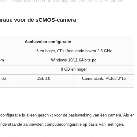
ie - De aanbevolen computerconfiguratie voor de sCMOS-camera
uratie voor de sCMOS-camera
Aanbevolen configuratie
i5 en hoger, CPU-frequentie boven 2,6 GHz
eem
Windows 10/11 64-bits pc
8 GB en hoger
r de
USB3.0
CameraLink: PCIe3.0*16
onfiguratie is alleen geschikt voor de basiswerking van één camera. Als er
e onderstaande aanbevolen computerconfiguratie op basis van metingen.