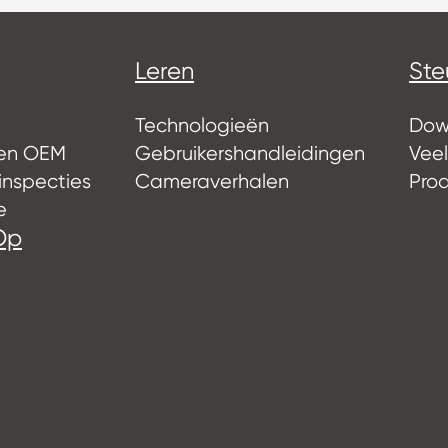
Leren
Ste
Technologieën
Dow
ten OEM
Gebruikershandleidingen
Vee
 inspecties
Cameraverhalen
Prod
e
Op