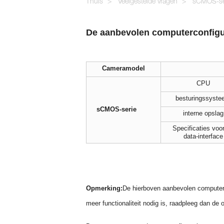
Thuis
Veelgestelde vragen
sCMOS-ser
De aanbevolen computerconfig
Cameramodel
CPU
besturingssyst
sCMOS-serie
interne opslag
Specificaties voo
data-interface
Opmerking:
De hierboven aanbevolen computerc
meer functionaliteit nodig is, raadpleeg dan d