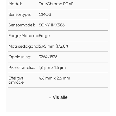
Modell:
TrueChrome PDAF
Sensortype:
CMOS
Sensormodell:
SONY IMX586
Farge/Monokrom:
Farge
Matrisediagonal:
5,95 mm (1/2,8")
Oppløsning:
3264x1836
Pikselstørrelse:
1,6 μm x 1,6 μm
Effektivt
4,6 mm x 2,6 mm
område:
+ Vis alle