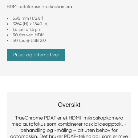
HDMI autofokusmikroskopkamera
5,95 mm (1/2,8")
3264 (H) x 1840 (V)
1,6 μm x 1,6 μm
50 fps ved HDMI
50 fps @ USB 2.0
Priser og alternativer
Oversikt
TrueChrome PDAF er et HDMI-mikroskopkamera
med autofokus som kombinerer rask bildeopptak, -
behandling og -måling – alt uten behov for
datamaskin. Det bruker PDAF-teknologi, som er mye