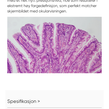
med et helt nytt presisjonsnivå, noe som resulterer i
ekstremt høy fargedefinisjon, som perfekt matcher
skjermbildet med okularvisningen.
Spesifikasjon >