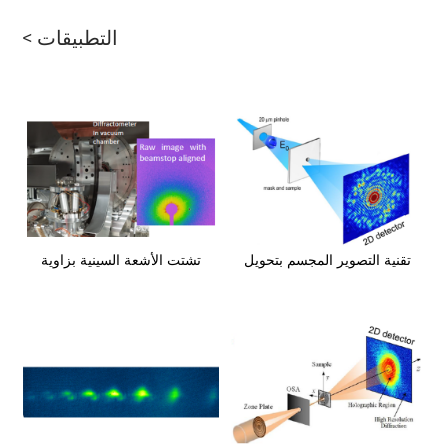
التطبيقات >
تقنية التصوير المجسم بتحويل
تشتت الأشعة السينية بزاوية
فورييه (FTH)
صغيرة (SAXS)