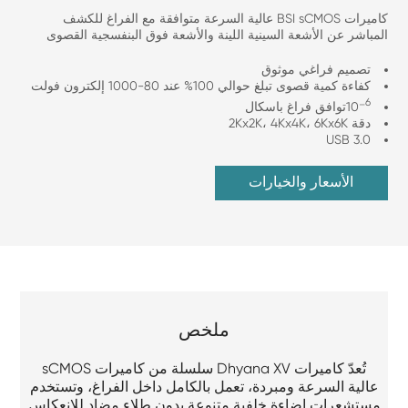
كاميرات BSI sCMOS عالية السرعة متوافقة مع الفراغ للكشف
المباشر عن الأشعة السينية اللينة والأشعة فوق البنفسجية القصوى
تصميم فراغي موثوق
كفاءة كمية قصوى تبلغ حوالي 100% عند 80-1000 إلكترون فولت
6
10⁻
توافق فراغ باسكال
دقة 2Kx2K، 4Kx4K، 6Kx6K
USB 3.0
الأسعار والخيارات
ملخص
تُعدّ كاميرات Dhyana XV سلسلة من كاميرات sCMOS
عالية السرعة ومبردة، تعمل بالكامل داخل الفراغ، وتستخدم
مستشعرات إضاءة خلفية متنوعة بدون طلاء مضاد للانعكاس