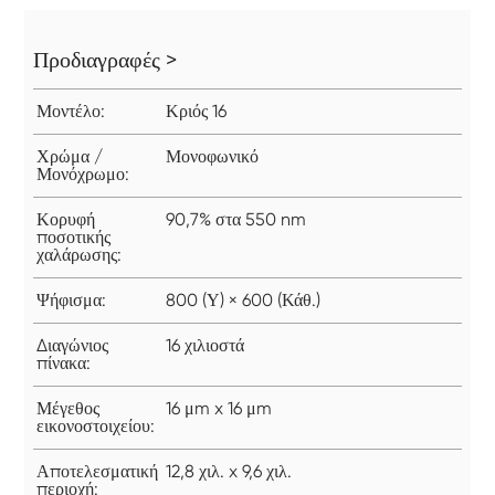
Προδιαγραφές >
Μοντέλο:
Κριός 16
Χρώμα /
Μονοφωνικό
Μονόχρωμο:
Κορυφή
90,7% στα 550 nm
ποσοτικής
χαλάρωσης:
Ψήφισμα:
800 (Υ) × 600 (Κάθ.)
Διαγώνιος
16 χιλιοστά
πίνακα:
Μέγεθος
16 μm x 16 μm
εικονοστοιχείου:
Αποτελεσματική
12,8 χιλ. x 9,6 χιλ.
περιοχή: