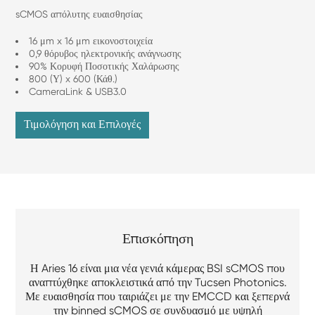
sCMOS απόλυτης ευαισθησίας
16 μm x 16 μm εικονοστοιχεία
0,9 θόρυβος ηλεκτρονικής ανάγνωσης
90% Κορυφή Ποσοτικής Χαλάρωσης
800 (Υ) x 600 (Κάθ.)
CameraLink & USB3.0
Τιμολόγηση και Επιλογές
Επισκόπηση
Η Aries 16 είναι μια νέα γενιά κάμερας BSI sCMOS που
αναπτύχθηκε αποκλειστικά από την Tucsen Photonics.
Με ευαισθησία που ταιριάζει με την EMCCD και ξεπερνά
την binned sCMOS σε συνδυασμό με υψηλή