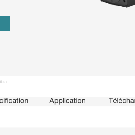
ibra
ification
Application
Télécha