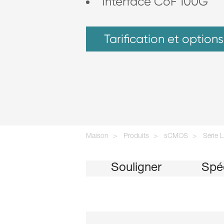
Interface CoF 100G
Tarification et options
Maison
Produits
sCMOS
Série L
Souligner
Spéc