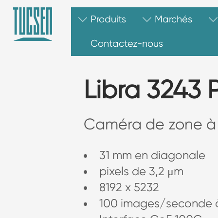
Produits
Marchés
Inspection des semi-conducteurs
Contactez-nous
Libra 3243 
Caméra de zone à 
31 mm en diagonale
pixels de 3,2 μm
8192 x 5232
100 images/seconde 