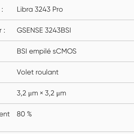
:
Libra 3243 Pro
 :
GSENSE 3243BSI
BSI empilé sCMOS
:
Volet roulant
3,2 μm × 3,2 μm
ent
80 %