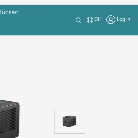
 Tucsen
CH
Log In