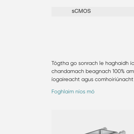
sCMOS
Tógtha go sonrach le haghaidh ío
chandamach beagnach 100% amach 
íogaireacht agus comhoiriúnacht fo
lasmuigh de fholús ar fáil.
Foghlaim níos mó