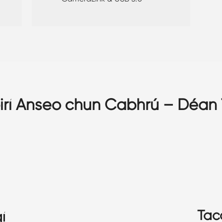
óirí Anseo chun Cabhrú – Déan
Tac
í