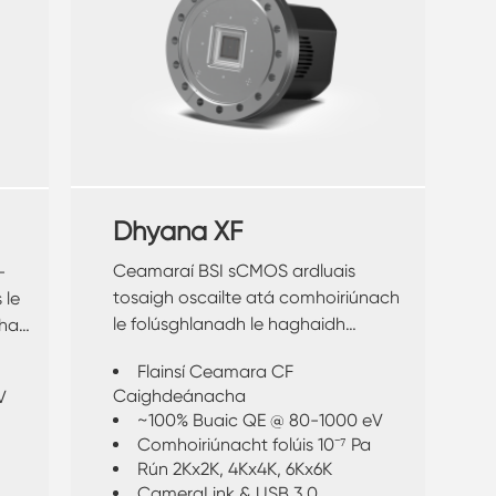
Dhyana XF
Ceamaraí BSI sCMOS ardluais
-
tosaigh oscailte atá comhoiriúnach
 le
le folúsghlanadh le haghaidh
gha
braiteadh díreach X-gha bog agus
Flainsí Ceamara CF
EUV
Caighdeánacha
V
~100% Buaic QE @ 80-1000 eV
Comhoiriúnacht folúis 10⁻⁷ Pa
Rún 2Kx2K, 4Kx4K, 6Kx6K
CameraLink & USB 3.0