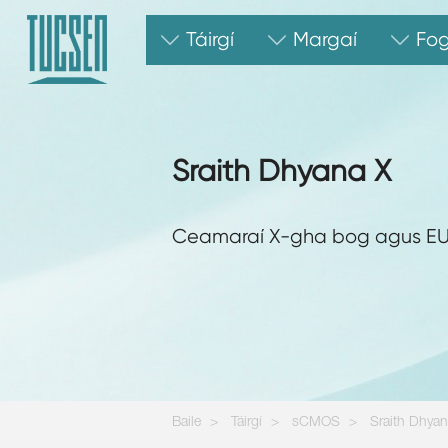
Táirgí
Margaí
Fog
Sraith Dhyana X
Ceamaraí X-gha bog agus E
Baile
Táirgí
sCMOS
Sraith Dhyan