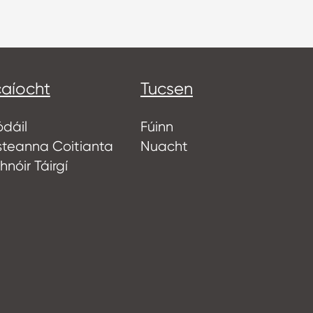
aíocht
Tucsen
ódáil
Fúinn
steanna Coitianta
Nuacht
nóir Táirgí