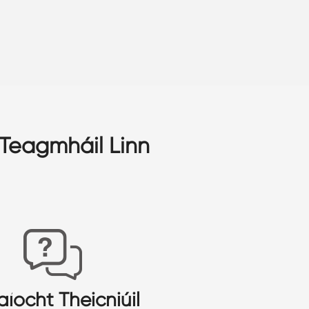
 Teagmháil Linn
aíocht Theicniúil