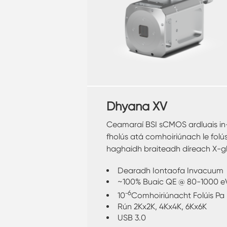
Dhyana XV
Ceamaraí BSI sCMOS ardluais in
fholús atá comhoiriúnach le folús
haghaidh braiteadh díreach X-
bog agus EUV
Dearadh Iontaofa Invacuum
~100% Buaic QE @ 80-1000 e
6
10⁻
Comhoiriúnacht Folúis Pa
Rún 2Kx2K, 4Kx4K, 6Kx6K
USB 3.0