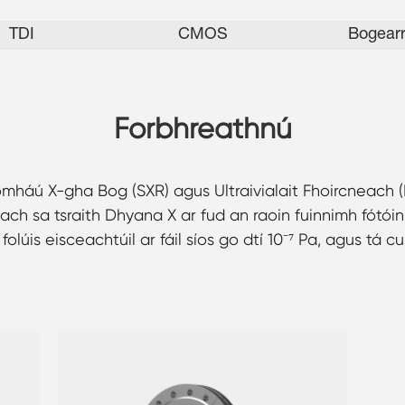
TDI
CMOS
Bogearr
Forbhreathnú
mháú X-gha Bog (SXR) agus Ultraivialait Fhoircneach (
sa tsraith Dhyana X ar fud an raoin fuinnimh fótóin
lúis eisceachtúil ar fáil síos go dtí 10⁻⁷ Pa, agus tá c