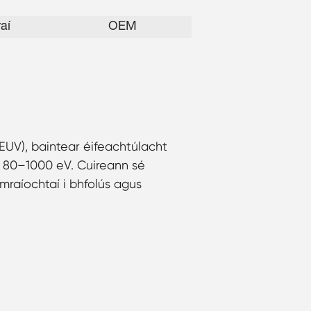
aí
OEM
EUV), baintear éifeachtúlacht
 80–1000 eV. Cuireann sé
umraíochtaí i bhfolús agus