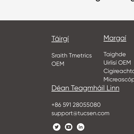
Margaí
Táirgí
Taighde
Sraith Tmetrics
Uirlisí OEM
OEM
Cigireacht
Micreascó
Déan Teagmháil Linn
+86 591 28055080
support@tucsen.com