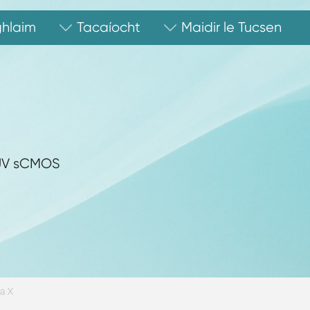
hlaim
Tacaíocht
Maidir le Tucsen
UV sCMOS
a X