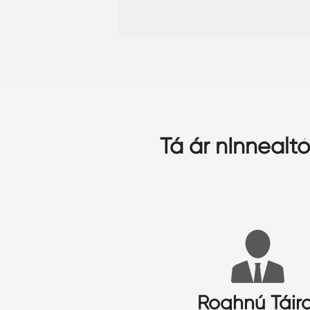
Tá ár nInnealt
Roghnú Táirg