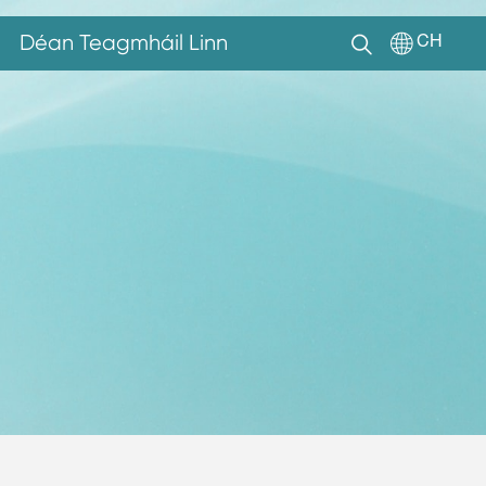
Déan Teagmháil Linn
CH