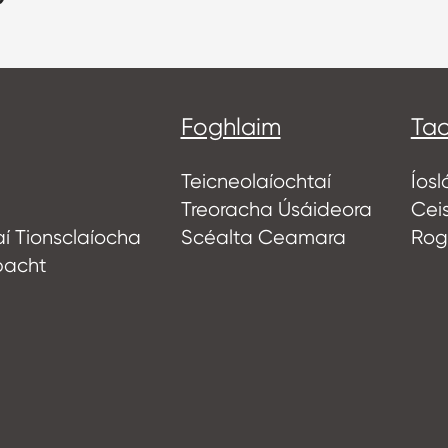
Foghlaim
Tac
Teicneolaíochtaí
Íosl
Treoracha Úsáideora
Cei
aí Tionsclaíocha
Scéalta Ceamara
Rogh
pacht