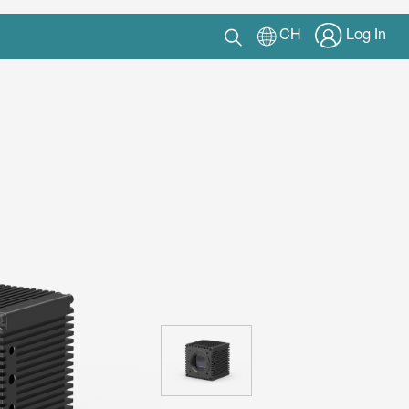
CH
Log In