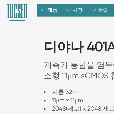
제품
시장
학습
디야나 401
계측기 통합을 염두
소형 11μm sCMOS
지름 32mm
11μm x 11μm
2048(세로) x 2048(세로