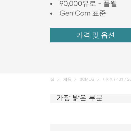
90,000유로 - 풀웰
GenICam 표준
가격 및 옵션
집
제품
sCMOS
디야나 401 / 
가장 밝은 부분