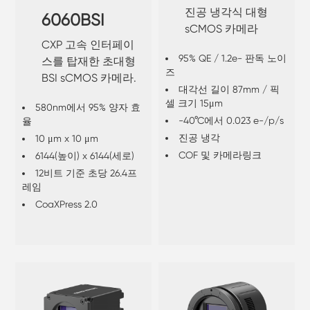
진공 냉각식 대형
6060BSI
sCMOS 카메라
CXP 고속 인터페이
95% QE / 1.2e- 판독 노이
스를 탑재한 초대형
즈
BSI sCMOS 카메라.
대각선 길이 87mm / 픽
셀 크기 15μm
580nm에서 95% 양자 효
-40°C에서 0.023 e-/p/s
율
진공 냉각
10 μm x 10 μm
COF 및 카메라링크
6144(높이) x 6144(세로)
12비트 기준 초당 26.4프
레임
CoaXPress 2.0