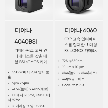
디야나
디야나 6060
CXP 고속 인터페이
4040BSI
스를 탑재한 초대형
카메라링크 고속 인
FSI sCMOS 카메라.
터페이스를 갖춘 대
72% @550nm
형 BSI sCMOS 카메
10 μm x 10 μm
라.
550nm에서 90% 양자 효
6144(높이) x 6144(세로)
율
44fps @ 12비트
9μm x 9μm
CoaXPress 2.0
4096(높이) x 4096(세로)
CL에서 16.5fps, USB3.0에
서 9.7fps
카메라링크 및 USB3.0