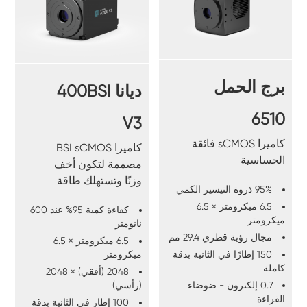
برج الحمل
ديانا 400BSI
6510
V3
كاميرا sCMOS فائقة
كاميرا BSI sCMOS
الحساسية
مصممة لتكون أخف
وزنًا وتستهلك طاقة
95% ذروة التيسير الكمي
أقل لتسهيل دمجها في
6.5 ميكرومتر × 6.5
كفاءة كمية 95% عند 600
المساحات الصغيرة.
ميكرومتر
نانومتر
مجال رؤية قطري 29.4 مم
6.5 ميكرومتر × 6.5
ميكرومتر
150 إطارًا في الثانية بدقة
كاملة
2048 (أفقي) × 2048
(رأسي)
0.7 إلكترون - ضوضاء
القراءة
100 إطار في الثانية بدقة