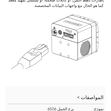
إطارات باهظ الثمن، أو كابلات ضخمة، أو تسلسل تمهيد معقد
كما هو الحال مع واجهات البيانات المخصصة.
المواصفات >
نموذج:
برج الحمل 6506