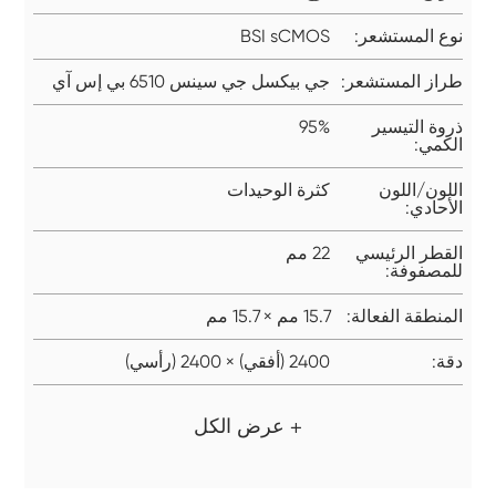
نوع المستشعر:
BSI sCMOS
طراز المستشعر:
جي بيكسل جي سينس 6510 بي إس آي
ذروة التيسير
95%
الكمي:
اللون/اللون
كثرة الوحيدات
الأحادي:
القطر الرئيسي
22 مم
للمصفوفة:
المنطقة الفعالة:
15.7 مم × 15.7 مم
دقة:
2400 (أفقي) × 2400 (رأسي)
+ عرض الكل