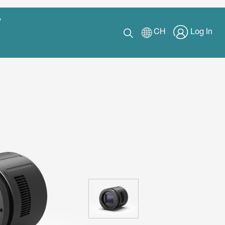
ν
CH
Log In