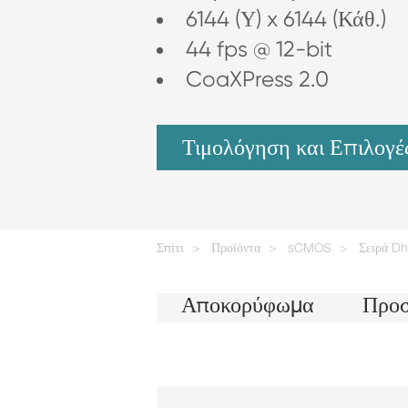
6144 (Υ) x 6144 (Κάθ.)
44 fps @ 12-bit
CoaXPress 2.0
Τιμολόγηση και Επιλογέ
Σπίτι
Προϊόντα
sCMOS
Σειρά D
Αποκορύφωμα
Προσ