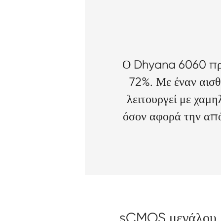
Ο Dhyana 6060 προ
72%. Με έναν αισ
λειτουργεί με χαμ
όσον αφορά την από
sCMOS μεγάλου 