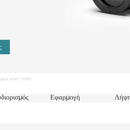
ς
hyana 4040 / 6060
διορισμός
Εφαρμογή
Λήψ