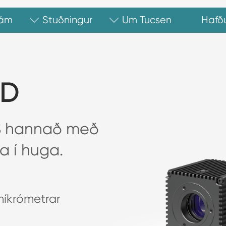
ám
Stuðningur
Um Tucsen
Hafð
1D
S hannað með
 í huga.
míkrómetrar