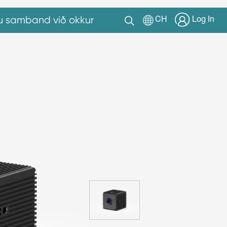
u samband við okkur
CH
Log In