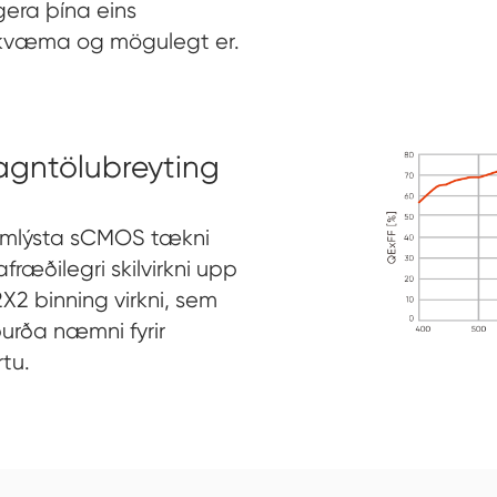
gera þína eins
kvæma og mögulegt er.
gntölubreyting
amlýsta sCMOS tækni
æðilegri skilvirkni upp
2 binning virkni, sem
burða næmni fyrir
rtu.