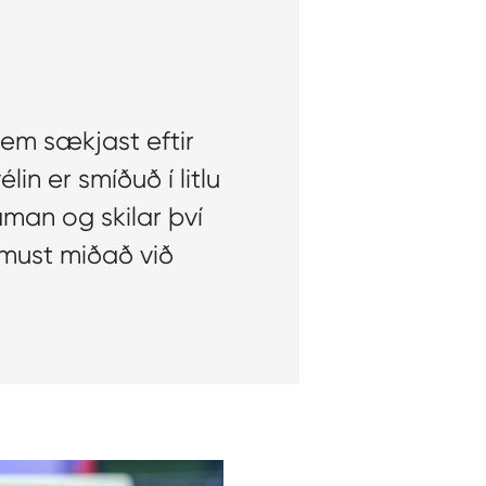
em sækjast eftir
n er smíðuð í litlu
man og skilar því
æmust miðað við