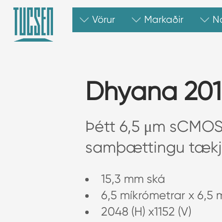
Vörur
Markaðir
N
Dhyana 20
Þétt 6,5 μm sCMO
samþættingu tækja
15,3 mm ská
6,5 míkrómetrar x 6,5 
2048 (H) x1152 (V)