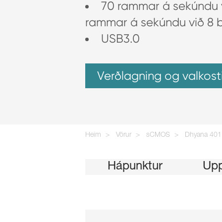
70 rammar á sekúndu v
rammar á sekúndu við 8 b
USB3.0
Verðlagning og valkosti
Heim
Vörur
sCMOS
Dhyana 401 
Hápunktur
Upp