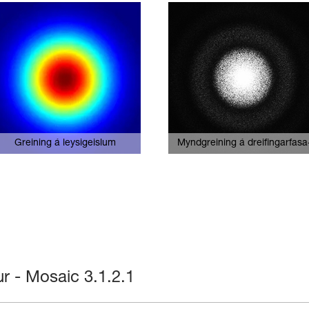
Greining á leysigeislum
Myndgreining á dreifingarfasa
truflunarmælingum - blóðfrumu
 - Mosaic 3.1.2.1