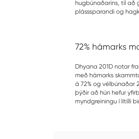
hugbúnaðarins, til að 
plásssparandi og hag
72% hámarks ma
Dhyana 201D notar fr
með hámarks skammtafr
á 72% og vélbúnaðar 2X
þýðir að hún hefur yfir
myndgreiningu í lítilli bi