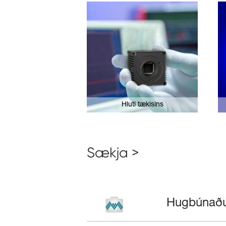
Hluti tækisins
Sækja >
Hugbúnaður