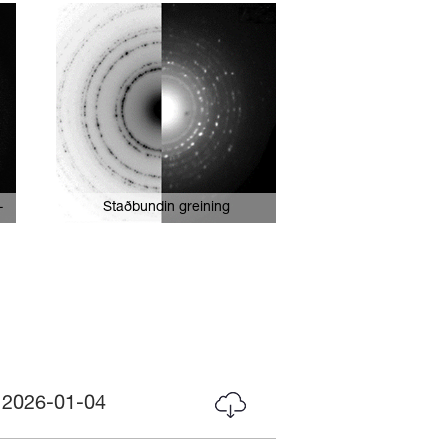
-
Staðbundin greining
r
2026-01-04