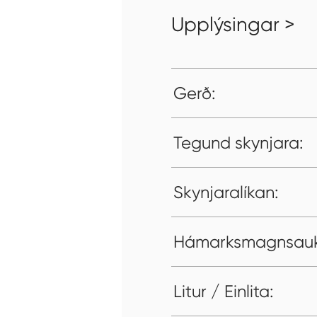
Upplýsingar >
Gerð:
Tegund skynjara:
Skynjaralíkan:
Hámarksmagnsauk
Litur / Einlita: