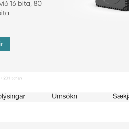
ið 16 bita, 80
ita
r
/ 201 serían
lýsingar
Umsókn
Sækj