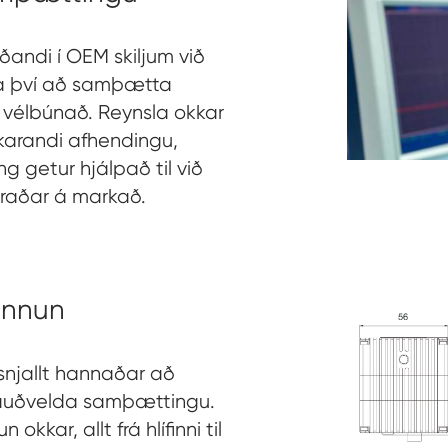
andi í OEM skiljum við
ja því að samþætta
vélbúnað. Reynsla okkar
skarandi afhendingu,
g getur hjálpað til við
raðar á markað.
önnun
snjallt hannaðar að
 auðvelda samþættingu.
 okkar, allt frá hlífinni til