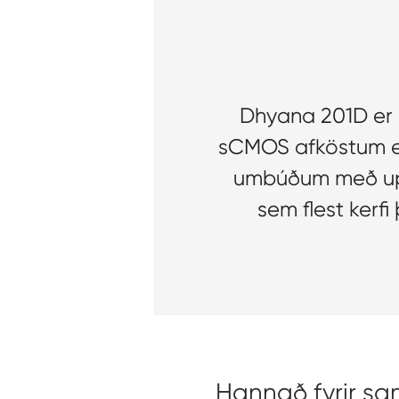
Dhyana 201D er 
sCMOS afköstum en 
umbúðum með uppl
sem flest kerf
Hannað fyrir s