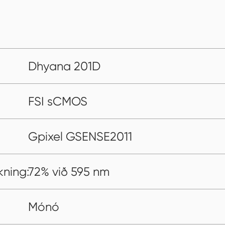
Dhyana 201D
FSI sCMOS
Gpixel GSENSE2011
ning:
72% við 595 nm
Mónó