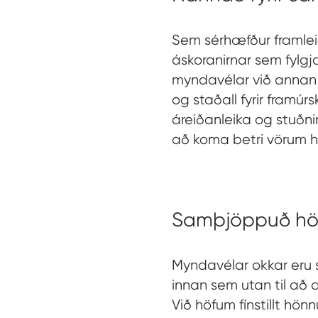
Sem sérhæfður framleið
áskoranirnar sem fylg
myndavélar við annan 
og staðall fyrir framúr
áreiðanleika og stuðnin
að koma betri vörum h
Samþjöppuð h
Myndavélar okkar eru 
innan sem utan til að
Við höfum fínstillt hönnun