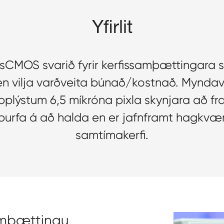
Yfirlit
sCMOS svarið fyrir kerfissamþættingara s
vilja varðveita búnað/kostnað. Myndavéli
ýstum 6,5 míkróna pixla skynjara að fra
i þurfa á að halda en er jafnframt hagkv
samtímakerfi.
amþættingu