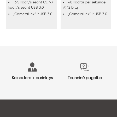
16,5 kadr./s esant CL, 9,7
48 kadrai per sekundę
kadr./s esant USB 3.0
@ 12 bitų
„CameraLink“ ir USB 3.0
„CameraLink“ ir USB 3.0
Kainodara ir parinktys
Techninė pagalba