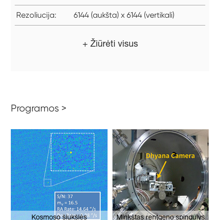
Rezoliucija:
6144 (aukšta) x 6144 (vertikali)
+ Žiūrėti visus
Programos >
Kosmoso šiukšlės
Minkštas rentgeno spindulys