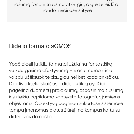
našumą fono ir triukšmo atžvilgiu, o greitis leidžia jį
naudoti įvairiose srityse.
Didelio formato sCMOS
Ypač dideli jutiklių formatai užtikrina fantastišką
vaizdo gavimo efektyvumą – vienu momentiniu
vaizdu užfiksuokite daugiau nei bet kada anksčiau.
Didelis pikselių skaičius ir dideli jutiklių dydžiai
pagerina duomenų pralaidumą, atpažinimo tikslumą
ir suteikia papildomo konteksto fotografuojamiems
objektams. Objektyvų pagrindu sukurtose sistemose
tampa įmanomas platus žiūrėjimo kampas kartu su
didele vaizdo raiška.