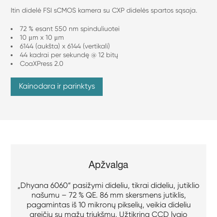
Itin didelė FSI sCMOS kamera su CXP didelės spartos sąsaja.
72 % esant 550 nm spinduliuotei
10 μm x 10 μm
6144 (aukšta) x 6144 (vertikali)
44 kadrai per sekundę @ 12 bitų
CoaXPress 2.0
Kainodara ir parinktys
Apžvalga
„Dhyana 6060“ pasižymi dideliu, tikrai dideliu, jutiklio
našumu – 72 % QE. 86 mm skersmens jutiklis,
pagamintas iš 10 mikronų pikselių, veikia dideliu
greičiu su mažu triukšmu. Užtikrina CCD lygio