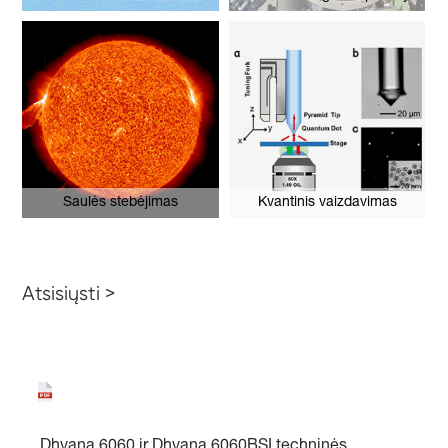
Saulės stebėjimas
Kvantinis vaizdavimas
Atsisiųsti >
Dhyana 6060 ir Dhyana 6060BSI techninės