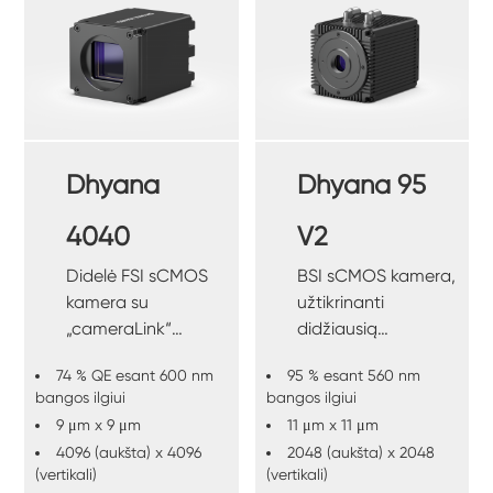
Dhyana
Dhyana 95
4040
V2
Didelė FSI sCMOS
BSI sCMOS kamera,
kamera su
užtikrinanti
„cameraLink“
didžiausią
didelės spartos
jautrumą, skirtą
74 % QE esant 600 nm
95 % esant 560 nm
sąsaja.
naudoti esant
bangos ilgiui
bangos ilgiui
prastam
9 μm x 9 μm
11 μm x 11 μm
apšvietimui.
4096 (aukšta) x 4096
2048 (aukšta) x 2048
(vertikali)
(vertikali)