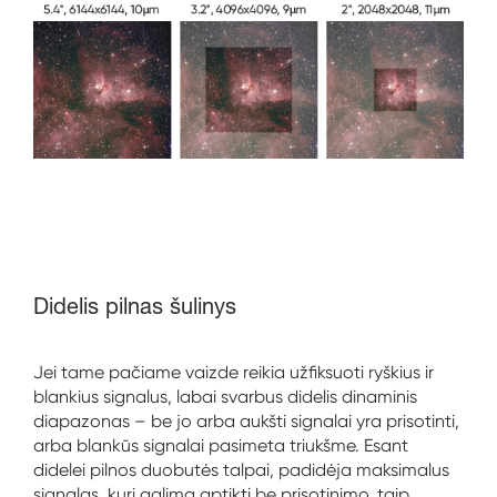
Didelis pilnas šulinys
Jei tame pačiame vaizde reikia užfiksuoti ryškius ir
blankius signalus, labai svarbus didelis dinaminis
diapazonas – be jo arba aukšti signalai yra prisotinti,
arba blankūs signalai pasimeta triukšme. Esant
didelei pilnos duobutės talpai, padidėja maksimalus
signalas, kurį galima aptikti be prisotinimo, taip