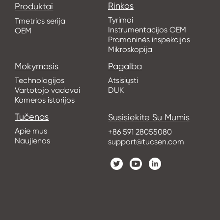
Rinkos
Produktai
Tyrimai
Tmetrics serija
Instrumentacijos OEM
OEM
Pramoninės inspekcijos
Mikroskopija
Mokymasis
Pagalba
Technologijos
Atsisiųsti
Vartotojo vadovai
DUK
Kameros istorijos
Tučenas
Susisiekite Su Mumis
Apie mus
+86 591 28055080
Naujienos
support@tucsen.com