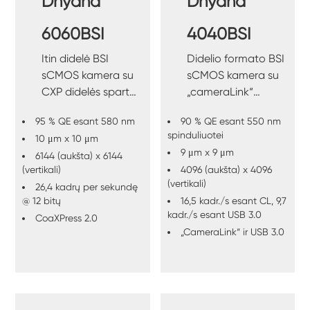
Dhyana
Dhyana
6060BSI
4040BSI
Itin didelė BSI
Didelio formato BSI
sCMOS kamera su
sCMOS kamera su
CXP didelės spartos
„cameraLink“
sąsaja.
didelės spartos
95 % QE esant 580 nm
90 % QE esant 550 nm
sąsaja.
spinduliuotei
10 μm x 10 μm
9 μm x 9 μm
6144 (aukšta) x 6144
(vertikali)
4096 (aukšta) x 4096
(vertikali)
26,4 kadrų per sekundę
@ 12 bitų
16,5 kadr./s esant CL, 9,7
kadr./s esant USB 3.0
CoaXPress 2.0
„CameraLink“ ir USB 3.0