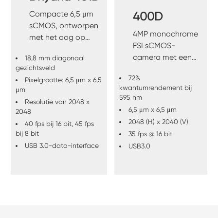
Compacte 6,5 μm
400D
sCMOS, ontworpen
4MP monochrome
met het oog op
FSI sCMOS-
instrumentintegratie.
camera met een
18,8 mm diagonaal
gezichtsveld
hoge gevoeligheid
72%
van 72% Peak QE.
Pixelgrootte: 6,5 μm x 6,5
kwantumrendement bij
μm
595 nm
Resolutie van 2048 x
6,5 μm x 6,5 μm
2048
2048 (H) x 2040 (V)
40 fps bij 16 bit, 45 fps
bij 8 bit
35 fps @ 16 bit
USB 3.0-data-interface
USB3.0