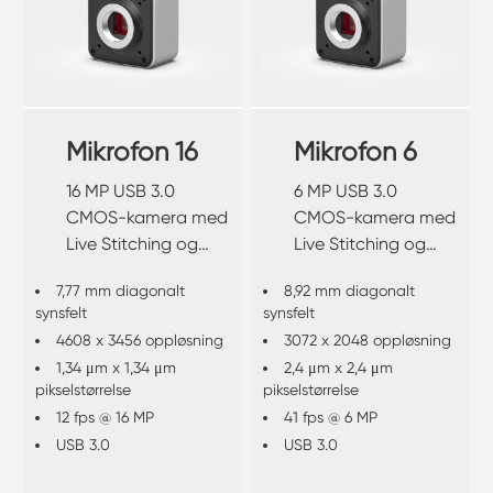
Mikrofon 16
Mikrofon 6
16 MP USB 3.0
6 MP USB 3.0
CMOS-kamera med
CMOS-kamera med
Live Stitching og
Live Stitching og
Live EDF.
Live EDF.
7,77 mm diagonalt
8,92 mm diagonalt
synsfelt
synsfelt
4608 x 3456 oppløsning
3072 x 2048 oppløsning
1,34 μm x 1,34 μm
2,4 μm x 2,4 μm
pikselstørrelse
pikselstørrelse
12 fps @ 16 MP
41 fps @ 6 MP
USB 3.0
USB 3.0