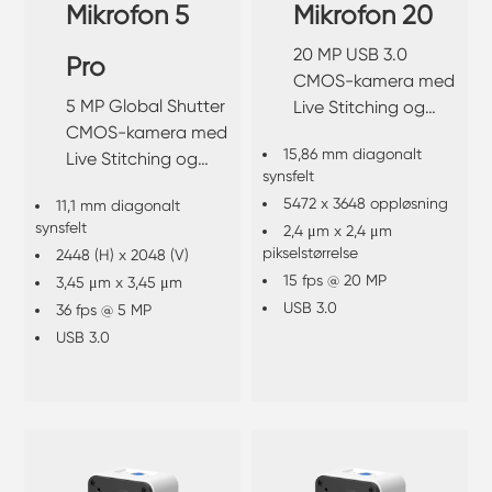
Mikrofon 5
Mikrofon 20
20 MP USB 3.0
Pro
CMOS-kamera med
5 MP Global Shutter
Live Stitching og
CMOS-kamera med
Live EDF.
15,86 mm diagonalt
Live Stitching og
synsfelt
Live EDF.
5472 x 3648 oppløsning
11,1 mm diagonalt
synsfelt
2,4 μm x 2,4 μm
pikselstørrelse
2448 (H) x 2048 (V)
15 fps @ 20 MP
3,45 μm x 3,45 μm
USB 3.0
36 fps @ 5 MP
USB 3.0