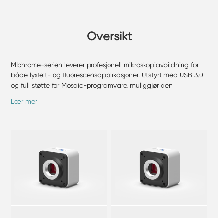
Oversikt
MIchrome-serien leverer profesjonell mikroskopiavbildning for
både lysfelt- og fluorescensapplikasjoner. Utstyrt med USB 3.0
og full støtte for Mosaic-programvare, muliggjør den
sanntidssammenføyning, dybdefusjon og automatisering av
Lær mer
arbeidsflyt for laboratorie- og undervisningsbruk.