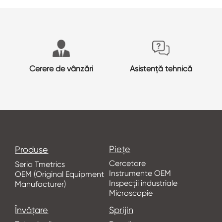
Cerere de vânzări
Asistență tehnică
Piețe
Produse
Cercetare
Seria Tmetrics
Instrumente OEM
OEM (Original Equipment
Inspecții industriale
Manufacturer)
Microscopie
Învăţare
Sprijin