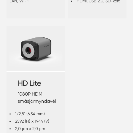
LAN, Wi-Fi
HDMI, USB 2.0, SD-kort
HD Lite
1080P HDMI
smásjármyndavél
1/2,8" (6,54 mm)
2592 (H) x 1944 (V)
2,0 μm x 2,0 μm