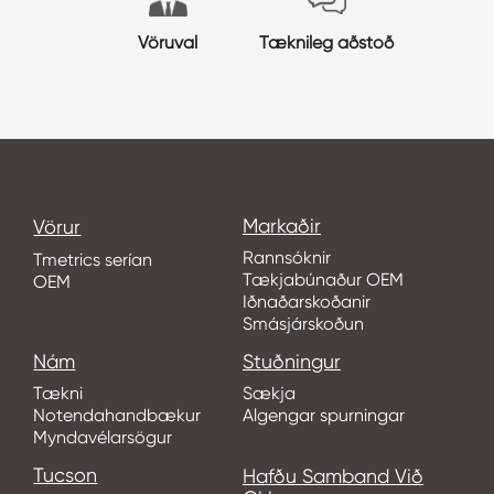
Vöruval
Tæknileg aðstoð
Markaðir
Vörur
Rannsóknir
Tmetrics serían
Tækjabúnaður OEM
OEM
Iðnaðarskoðanir
Smásjárskoðun
Nám
Stuðningur
Tækni
Sækja
Notendahandbækur
Algengar spurningar
Myndavélarsögur
Tucson
Hafðu Samband Við