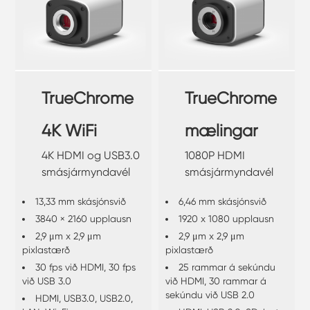
TrueChrome
TrueChrome
4K WiFi
mælingar
4K HDMI og USB3.0
1080P HDMI
smásjármyndavél
smásjármyndavél
13,33 mm skásjónsvið
6,46 mm skásjónsvið
3840 × 2160 upplausn
1920 x 1080 upplausn
2,9 μm x 2,9 μm
2,9 μm x 2,9 μm
pixlastærð
pixlastærð
30 fps við HDMI, 30 fps
25 rammar á sekúndu
við USB 3.0
við HDMI, 30 rammar á
sekúndu við USB 2.0
HDMI, USB3.0, USB2.0,