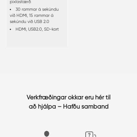
pixlastærð
30 rammar á sekúndu
við HDMI, 15 rammar á
sekúndu við USB 2.0
HDMI, USB2.0, SD-kort
Verkfræðingar okkar eru hér til
að hjálpa – Hafðu samband