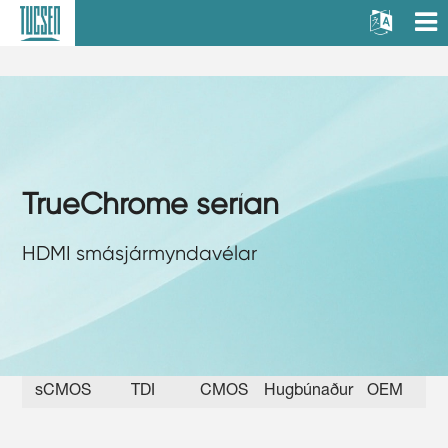
TrueChrome serían
HDMI smásjármyndavélar
sCMOS
TDI
CMOS
Hugbúnaður
OEM