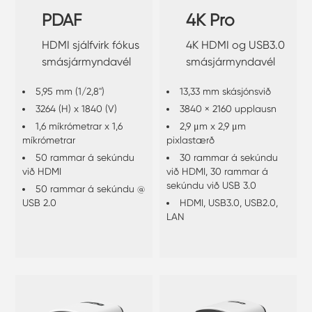
PDAF
4K Pro
HDMI sjálfvirk fókus
4K HDMI og USB3.0
smásjármyndavél
smásjármyndavél
5,95 mm (1/2,8")
13,33 mm skásjónsvið
3264 (H) x 1840 (V)
3840 × 2160 upplausn
1,6 míkrómetrar x 1,6
2,9 μm x 2,9 μm
míkrómetrar
pixlastærð
50 rammar á sekúndu
30 rammar á sekúndu
við HDMI
við HDMI, 30 rammar á
sekúndu við USB 3.0
50 rammar á sekúndu @
USB 2.0
HDMI, USB3.0, USB2.0,
LAN