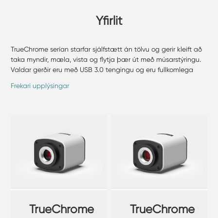
Yfirlit
TrueChrome serían starfar sjálfstætt án tölvu og gerir kleift að
taka myndir, mæla, vista og flytja þær út með músarstýringu.
Valdar gerðir eru með USB 3.0 tengingu og eru fullkomlega
samhæfar við Tucsen Mosaic hugbúnaðinn fyrir háþróaða
Frekari upplýsingar
vinnslu.
TrueChrome
TrueChrome