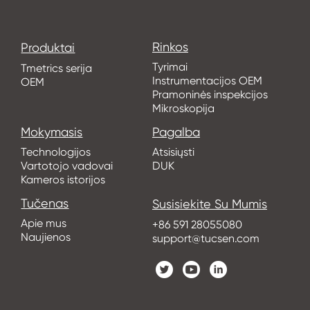
Rinkos
Produktai
Tyrimai
Tmetrics serija
Instrumentacijos OEM
OEM
Pramoninės inspekcijos
Mikroskopija
Mokymasis
Pagalba
Technologijos
Atsisiųsti
Vartotojo vadovai
DUK
Kameros istorijos
Tučenas
Susisiekite Su Mumis
Apie mus
+86 591 28055080
Naujienos
support@tucsen.com