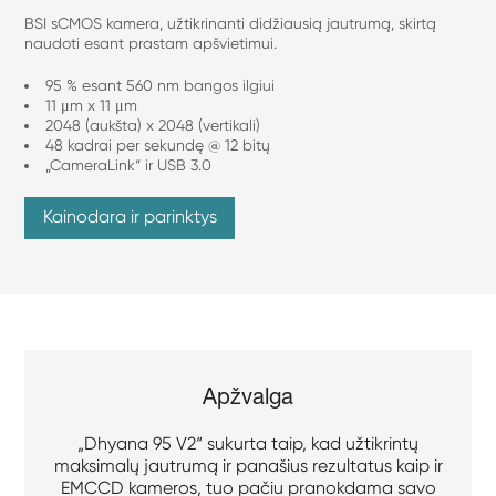
BSI sCMOS kamera, užtikrinanti didžiausią jautrumą, skirtą
naudoti esant prastam apšvietimui.
95 % esant 560 nm bangos ilgiui
11 μm x 11 μm
2048 (aukšta) x 2048 (vertikali)
48 kadrai per sekundę @ 12 bitų
„CameraLink“ ir USB 3.0
Kainodara ir parinktys
Apžvalga
„Dhyana 95 V2“ sukurta taip, kad užtikrintų
maksimalų jautrumą ir panašius rezultatus kaip ir
EMCCD kameros, tuo pačiu pranokdama savo