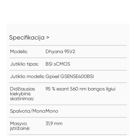
Specifikacija >
Modelis:
Dhyana 95V2
Jutiklio tipas:
BSI sCMOS
Jutiklio modelis:
Gpixel GSENSE400BSI
Didžiausias
95 % esant 560 nm bangos ilgiui
kiekybinis
skatinimas:
Spalvota/Mono:
Mono
Masyvo
31,9 mm
įstrižainė: