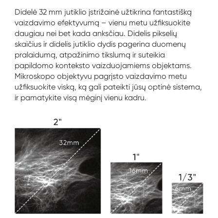
Didelė 32 mm jutiklio įstrižainė užtikrina fantastišką
vaizdavimo efektyvumą – vienu metu užfiksuokite
daugiau nei bet kada anksčiau. Didelis pikselių
skaičius ir didelis jutiklio dydis pagerina duomenų
pralaidumą, atpažinimo tikslumą ir suteikia
papildomo konteksto vaizduojamiems objektams.
Mikroskopo objektyvu pagrįsto vaizdavimo metu
užfiksuokite viską, ką gali pateikti jūsų optinė sistema,
ir pamatykite visą mėginį vienu kadru.