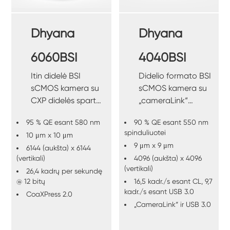
Dhyana
Dhyana
6060BSI
4040BSI
Itin didelė BSI
Didelio formato BSI
sCMOS kamera su
sCMOS kamera su
CXP didelės spartos
„cameraLink“
sąsaja.
didelės spartos
95 % QE esant 580 nm
90 % QE esant 550 nm
sąsaja.
spinduliuotei
10 μm x 10 μm
9 μm x 9 μm
6144 (aukšta) x 6144
(vertikali)
4096 (aukšta) x 4096
(vertikali)
26,4 kadrų per sekundę
@ 12 bitų
16,5 kadr./s esant CL, 9,7
kadr./s esant USB 3.0
CoaXPress 2.0
„CameraLink“ ir USB 3.0