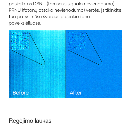
paskelbtos DSNU (tamsaus signalo nevienodumo) ir
PRNU (fotonų atsako nevienodumo) vertės. Įsitikinkite
tuo patys mūsų švaraus poslinkio fono
paveikslėliuose.
Regėjimo laukas