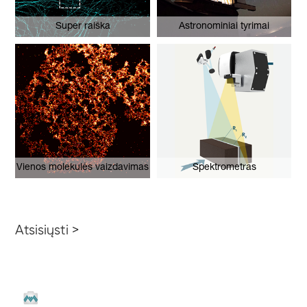
Super raiška
Astronominiai tyrimai
Vienos molekulės vaizdavimas
Spektrometras
Atsisiųsti >