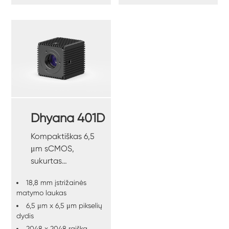
Dhyana 401D
Kompaktiškas 6,5
μm sCMOS,
sukurtas
atsižvelgiant į
18,8 mm įstrižainės
prietaisų
matymo laukas
integraciją.
6,5 μm x 6,5 μm pikselių
dydis
2048 x 2048 raiška