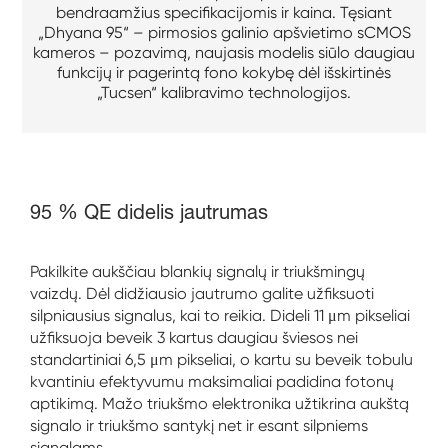
bendraamžius specifikacijomis ir kaina. Tęsiant
„Dhyana 95“ – pirmosios galinio apšvietimo sCMOS
kameros – pozavimą, naujasis modelis siūlo daugiau
funkcijų ir pagerintą fono kokybę dėl išskirtinės
„Tucsen“ kalibravimo technologijos.
95 % QE didelis jautrumas
Pakilkite aukščiau blankių signalų ir triukšmingų
vaizdų. Dėl didžiausio jautrumo galite užfiksuoti
silpniausius signalus, kai to reikia. Dideli 11 μm pikseliai
užfiksuoja beveik 3 kartus daugiau šviesos nei
standartiniai 6,5 μm pikseliai, o kartu su beveik tobulu
kvantiniu efektyvumu maksimaliai padidina fotonų
aptikimą. Mažo triukšmo elektronika užtikrina aukštą
signalo ir triukšmo santykį net ir esant silpniems
signalams.