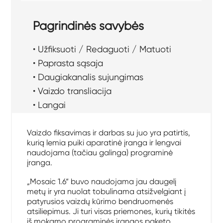
Pagrindinės savybės
• Užfiksuoti / Redaguoti / Matuoti
• Paprasta sąsaja
• Daugiakanalis sujungimas
• Vaizdo transliacija
• Langai
Vaizdo fiksavimas ir darbas su juo yra patirtis,
kurią lemia puiki aparatinė įranga ir lengvai
naudojama (tačiau galinga) programinė
įranga.
„Mosaic 1.6“ buvo naudojama jau daugelį
metų ir yra nuolat tobulinama atsižvelgiant į
patyrusios vaizdų kūrimo bendruomenės
atsiliepimus. Ji turi visas priemones, kurių tikitės
iš mokamo programinės įrangos paketo,