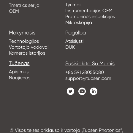
Tyrimai
Tmetrics serija
Instrumentacijos OEM
OEM
Pramoninės inspekcijos
Mikroskopija
Mokymasis
Pagalba
Technologijos
Atsisiųsti
Vartotojo vadovai
DUK
Kameros istorijos
Tučenas
Susisiekite Su Mumis
Apie mus
+86 591 28055080
Naujienos
support@tucsen.com
© Visos teisės priklauso ir vartoja „Tucsen Photonics“,