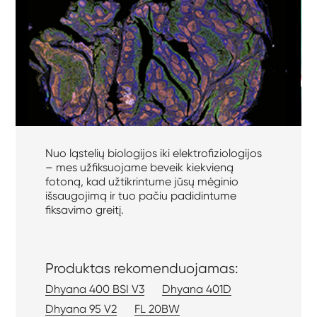
Nuo ląstelių biologijos iki elektrofiziologijos
– mes užfiksuojame beveik kiekvieną
fotoną, kad užtikrintume jūsų mėginio
išsaugojimą ir tuo pačiu padidintume
fiksavimo greitį.
Produktas rekomenduojamas:
Dhyana 400 BSI V3
Dhyana 401D
Dhyana 95 V2
FL 20BW