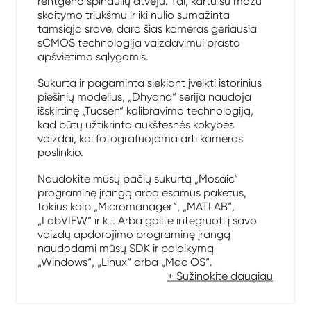
rentgeno spindulių atveju. Tai, kartu su mažu
skaitymo triukšmu ir iki nulio sumažinta
tamsiąja srove, daro šias kameras geriausia
sCMOS technologija vaizdavimui prasto
apšvietimo sąlygomis.
Sukurta ir pagaminta siekiant įveikti istorinius
piešinių modelius, „Dhyana“ serija naudoja
išskirtinę „Tucsen“ kalibravimo technologiją,
kad būtų užtikrinta aukštesnės kokybės
vaizdai, kai fotografuojama arti kameros
poslinkio.
Naudokite mūsų pačių sukurtą „Mosaic“
programinę įrangą arba esamus paketus,
tokius kaip „Micromanager“, „MATLAB“,
„LabVIEW“ ir kt. Arba galite integruoti į savo
vaizdų apdorojimo programinę įrangą
naudodami mūsų SDK ir palaikymą
„Windows“, „Linux“ arba „Mac OS“.
+ Sužinokite daugiau