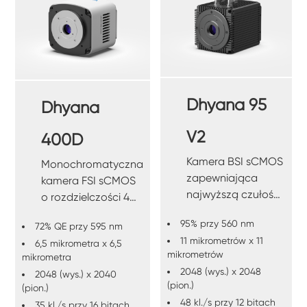
Dhyana 95
Dhyana
V2
400D
Kamera BSI sCMOS
Monochromatyczna
zapewniająca
kamera FSI sCMOS
najwyższą czułość
o rozdzielczości 4
w zastosowaniach
MP i wysokiej
95% przy 560 nm
o słabym
72% QE przy 595 nm
czułości QE
11 mikrometrów x 11
oświetleniu.
6,5 mikrometra x 6,5
wynoszącej 72%.
mikrometrów
mikrometra
2048 (wys.) x 2048
2048 (wys.) x 2040
(pion.)
(pion.)
48 kl./s przy 12 bitach
35 kl./s przy 16 bitach