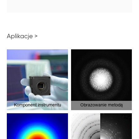
Aplikacje >
Komponent instrumentu
Obrazowanie metodą
dyfrakcyjnej interferometrii
fazowej – komórki krwi