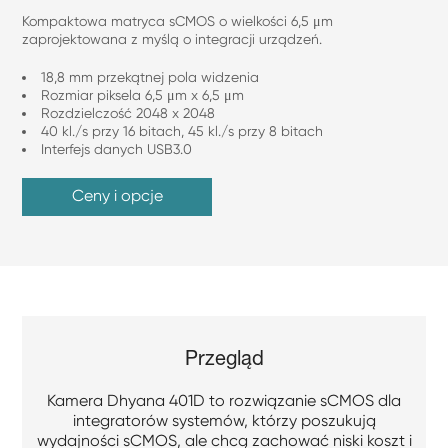
Kompaktowa matryca sCMOS o wielkości 6,5 μm
zaprojektowana z myślą o integracji urządzeń.
18,8 mm przekątnej pola widzenia
Rozmiar piksela 6,5 ​​μm x 6,5 μm
Rozdzielczość 2048 x 2048
40 kl./s przy 16 bitach, 45 kl./s przy 8 bitach
Interfejs danych USB3.0
Ceny i opcje
Przegląd
Kamera Dhyana 401D to rozwiązanie sCMOS dla
integratorów systemów, którzy poszukują
wydajności sCMOS, ale chcą zachować niski koszt i