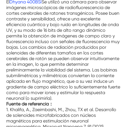
El
Dhyana 400BSI
Se utilizó una cámara para observar
imágenes microscópicas de radiofluorescencia de
cortes cerebrales de ratones transgénicos. Posee buen
contraste y sensibilidad, ofrece una excelente
eficiencia cuántica y bajo ruido en longitudes de onda
UV, y su modo de 16 bits de alto rango dinámico
permite la obtención de imágenes de campo claro y
fluorescencia incluso con señales de fluorescencia muy
bajas. Los cambios de radiación producidos por
solenoides de diferentes tamaños en los cortes
cerebrales de ratón se pueden observar intuitivamente
en la imagen, lo que permite determinar
preliminarmente la viabilidad del sistema. Las bobinas
submilimétricas y milimétricas convierten la corriente
aplicada en flujo magnético, que a su vez induce un
gradiente de campo eléctrico lo suficientemente fuerte
como para mover iones y estimular la respuesta
neuronal (o suprimirla).
Fuente de referencia
：
1. Khalifa, A., Zaeimbashi, M., Zhou, TX et al. Desarrollo
de solenoides microfabricados con núcleos
magnéticos para estimulación neuronal
micromagnética. Microsyst Nanoeng 7, 91 (2021).