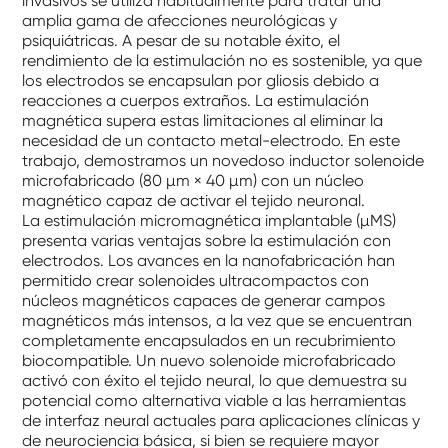
invasivos se utiliza habitualmente para tratar una
amplia gama de afecciones neurológicas y
psiquiátricas. A pesar de su notable éxito, el
rendimiento de la estimulación no es sostenible, ya que
los electrodos se encapsulan por gliosis debido a
reacciones a cuerpos extraños. La estimulación
magnética supera estas limitaciones al eliminar la
necesidad de un contacto metal-electrodo. En este
trabajo, demostramos un novedoso inductor solenoide
microfabricado (80 µm × 40 µm) con un núcleo
magnético capaz de activar el tejido neuronal.
La estimulación micromagnética implantable (µMS)
presenta varias ventajas sobre la estimulación con
electrodos. Los avances en la nanofabricación han
permitido crear solenoides ultracompactos con
núcleos magnéticos capaces de generar campos
magnéticos más intensos, a la vez que se encuentran
completamente encapsulados en un recubrimiento
biocompatible. Un nuevo solenoide microfabricado
activó con éxito el tejido neural, lo que demuestra su
potencial como alternativa viable a las herramientas
de interfaz neural actuales para aplicaciones clínicas y
de neurociencia básica, si bien se requiere mayor