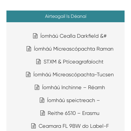
Airteagail Is Déanaí
Íomháú Cealla Darkfield &#
Íomháú Micreascópachta Raman
STXM & Ptíceagrafaíocht
Íomháú Micreascópachta-Tucsen
Íomháú Inchinne – Réamh
Íomháú speictreach –
Reithe 6510 – Erasmu
Ceamara FL 9BW do Label-F