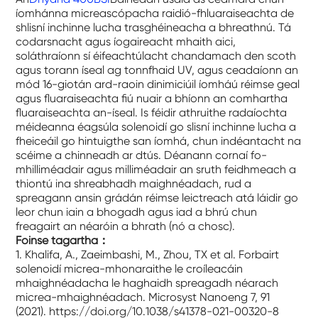
íomhánna micreascópacha raidió-fhluaraiseachta de
shlisní inchinne lucha trasghéineacha a bhreathnú. Tá
codarsnacht agus íogaireacht mhaith aici,
soláthraíonn sí éifeachtúlacht chandamach den scoth
agus torann íseal ag tonnfhaid UV, agus ceadaíonn an
mód 16-giotán ard-raoin dinimiciúil íomháú réimse geal
agus fluaraiseachta fiú nuair a bhíonn an comhartha
fluaraiseachta an-íseal. Is féidir athruithe radaíochta
méideanna éagsúla solenoidí go slisní inchinne lucha a
fheiceáil go hintuigthe san íomhá, chun indéantacht na
scéime a chinneadh ar dtús. Déanann cornaí fo-
mhilliméadair agus milliméadair an sruth feidhmeach a
thiontú ina shreabhadh maighnéadach, rud a
spreagann ansin grádán réimse leictreach atá láidir go
leor chun iain a bhogadh agus iad a bhrú chun
freagairt an néaróin a bhrath (nó a chosc).
Foinse tagartha
：
1. Khalifa, A., Zaeimbashi, M., Zhou, TX et al. Forbairt
solenoidí micrea-mhonaraithe le croíleacáin
mhaighnéadacha le haghaidh spreagadh néarach
micrea-mhaighnéadach. Microsyst Nanoeng 7, 91
(2021). https://doi.org/10.1038/s41378-021-00320-8