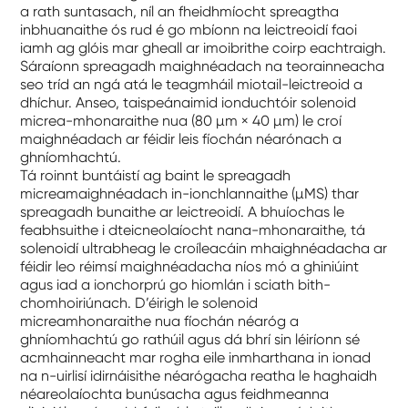
a rath suntasach, níl an fheidhmíocht spreagtha
inbhuanaithe ós rud é go mbíonn na leictreoidí faoi
iamh ag glóis mar gheall ar imoibrithe coirp eachtraigh.
Sáraíonn spreagadh maighnéadach na teorainneacha
seo tríd an ngá atá le teagmháil miotail-leictreoid a
dhíchur. Anseo, taispeánaimid ionduchtóir solenoid
micrea-mhonaraithe nua (80 µm × 40 µm) le croí
maighnéadach ar féidir leis fíochán néarónach a
ghníomhachtú.
Tá roinnt buntáistí ag baint le spreagadh
micreamaighnéadach in-ionchlannaithe (µMS) thar
spreagadh bunaithe ar leictreoidí. A bhuíochas le
feabhsuithe i dteicneolaíocht nana-mhonaraithe, tá
solenoidí ultrabheag le croíleacáin mhaighnéadacha ar
féidir leo réimsí maighnéadacha níos mó a ghiniúint
agus iad a ionchorprú go hiomlán i sciath bith-
chomhoiriúnach. D’éirigh le solenoid
micreamhonaraithe nua fíochán néaróg a
ghníomhachtú go rathúil agus dá bhrí sin léiríonn sé
acmhainneacht mar rogha eile inmharthana in ionad
na n-uirlisí idirnáisithe néarógacha reatha le haghaidh
néareolaíochta bunúsacha agus feidhmeanna