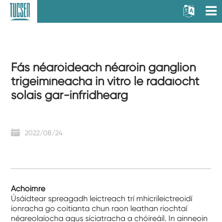
Fás néaróideach néaróin ganglion
trigeimíneacha in vitro le radaíocht
solais gar-infridhearg
2022/08/24
Achoimre
Úsáidtear spreagadh leictreach trí mhicrileictreoidí
ionracha go coitianta chun raon leathan riochtaí
néareolaíocha agus síciatracha a chóireáil. In ainneoin