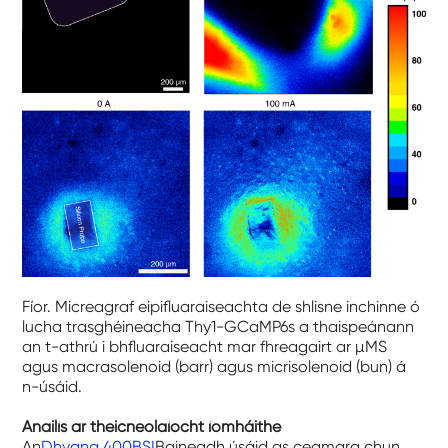
Fíor. Micreagraf eipifluaraiseachta de shlisne inchinne ó
lucha trasghéineacha Thy1-GCaMP6s a thaispeánann
an t-athrú i bhfluaraiseacht mar fhreagairt ar µMS
agus macrasolenoid (barr) agus micrisolenoid (bun) á
n-úsáid.
Anailís ar theicneolaíocht íomháithe
An
Dhyana 400BSI
Baineadh úsáid as ceamara chun