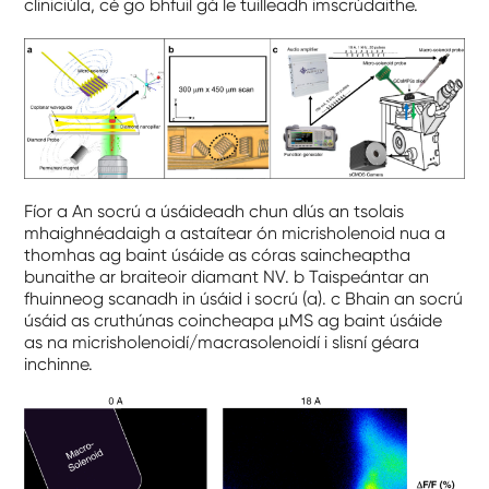
cliniciúla, cé go bhfuil gá le tuilleadh imscrúdaithe.
Fíor a An socrú a úsáideadh chun dlús an tsolais
mhaighnéadaigh a astaítear ón micrisholenoid nua a
thomhas ag baint úsáide as córas saincheaptha
bunaithe ar braiteoir diamant NV. b Taispeántar an
fhuinneog scanadh in úsáid i socrú (a). c Bhain an socrú
úsáid as cruthúnas coincheapa µMS ag baint úsáide
as na micrisholenoidí/macrasolenoidí i slisní géara
inchinne.