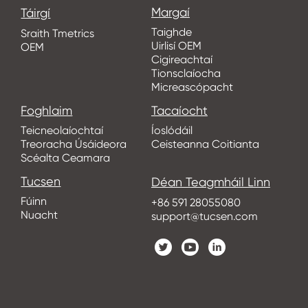
Margaí
Táirgí
Taighde
Sraith Tmetrics
Uirlisí OEM
OEM
Cigireachtaí
Tionsclaíocha
Micreascópacht
Foghlaim
Tacaíocht
Teicneolaíochtaí
Íoslódáil
Treoracha Úsáideora
Ceisteanna Coitianta
Scéalta Ceamara
Tucsen
Déan Teagmháil Linn
Fúinn
+86 591 28055080
Nuacht
support@tucsen.com