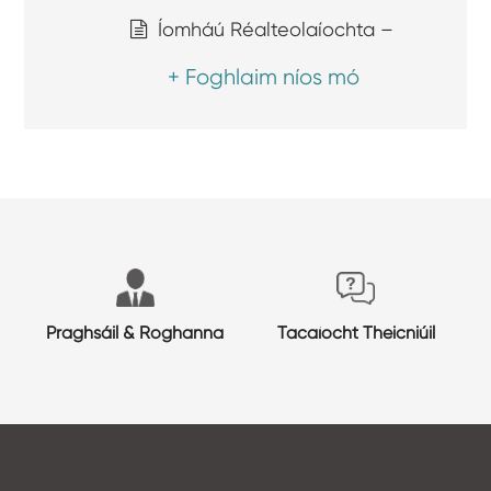
Íomháú Réalteolaíochta –
+ Foghlaim níos mó
Praghsáil & Roghanna
Tacaíocht Theicniúil