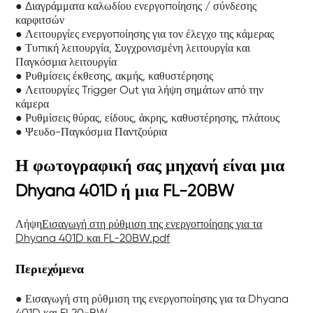
● Διαγράμματα καλωδίου ενεργοποίησης / σύνδεσης
καρφιτσών
● Λειτουργίες ενεργοποίησης για τον έλεγχο της κάμερας
● Τυπική λειτουργία, Συγχρονισμένη λειτουργία και
Παγκόσμια λειτουργία
● Ρυθμίσεις έκθεσης, ακμής, καθυστέρησης
● Λειτουργίες Trigger Out για λήψη σημάτων από την
κάμερα
● Ρυθμίσεις θύρας, είδους, άκρης, καθυστέρησης, πλάτους
● Ψευδο-Παγκόσμια Παντζούρια
Η φωτογραφική σας μηχανή είναι μια
Dhyana 401D ή μια FL-20BW
Λήψη
Εισαγωγή στη ρύθμιση της ενεργοποίησης για τα
Dhyana 401D και FL-20BW.pdf
Περιεχόμενα
● Εισαγωγή στη ρύθμιση της ενεργοποίησης για τα Dhyana
401D και FL20-BW