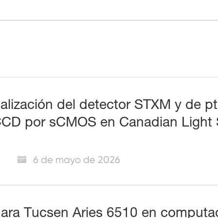
alización del detector STXM y de pti
CD por sCMOS en Canadian Light 
6 de mayo de 2026
ra Tucsen Aries 6510 en computac