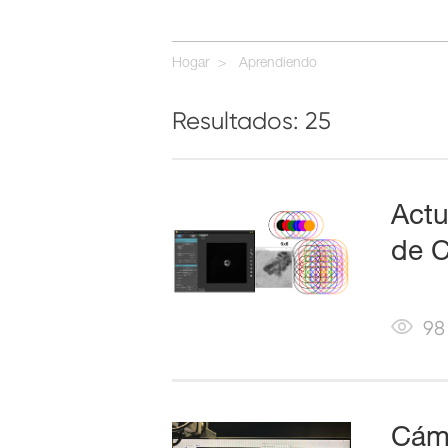
Hogar
Aprendiendo
Resultados: 25
Actu
de C
98
Cáma