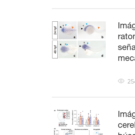
Imág
rato
seña
meca
25
Imág
cere