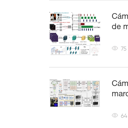
Cáma
de m
75
Cáma
marc
64