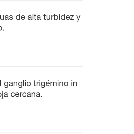
as de alta turbidez y
o.
 ganglio trigémino in
oja cercana.