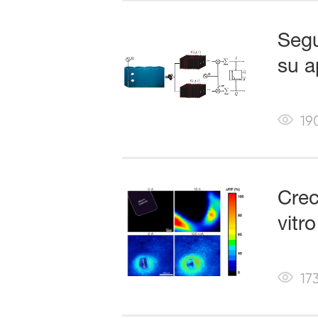
Segu
su a
19
Crec
vitr
17