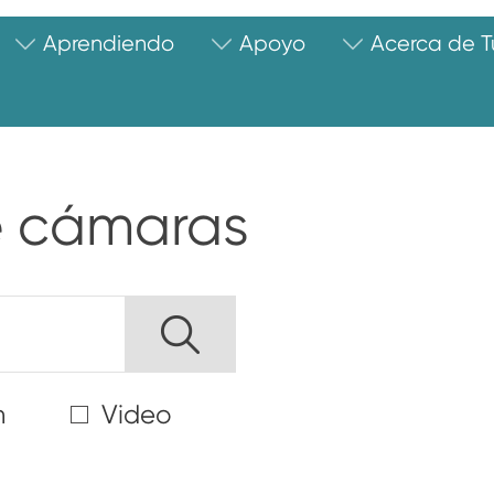
Aprendiendo
Apoyo
Acerca de 
s
de cámaras
n
Video