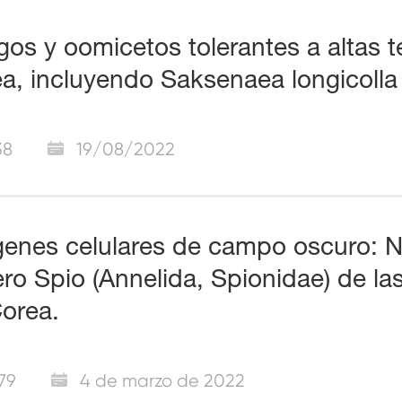
os y oomicetos tolerantes a altas 
a, incluyendo Saksenaea longicolla 
38
19/08/2022
enes celulares de campo oscuro: N
ro Spio (Annelida, Spionidae) de las
orea.
79
4 de marzo de 2022