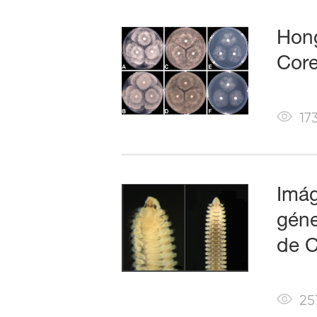
Hong
Core
17
Imág
géne
de C
25