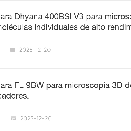
ra Dhyana 400BSI V3 para microsco
oléculas individuales de alto rendi
2025-12-20
ra FL 9BW para microscopía 3D de 
adores.
2025-12-20