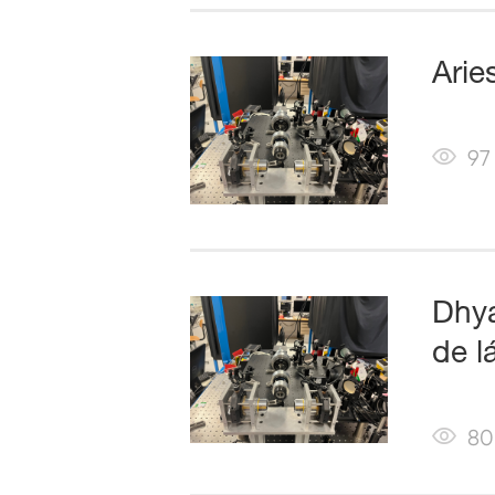
Arie
97
Dhya
de l
80