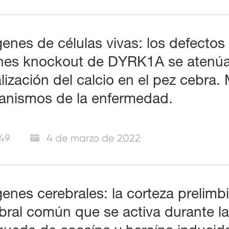
enes de células vivas: los defectos
nes knockout de DYRK1A se atenú
lización del calcio en el pez cebra.
nismos de la enfermedad.
49
4 de marzo de 2022
enes cerebrales: la corteza prelimb
bral común que se activa durante la