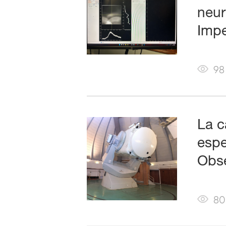
neur
Impe
98
La c
espe
Obse
80