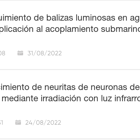
imiento de balizas luminosas en agu
plicación al acoplamiento submarin
08
31/08/2022
imiento de neuritas de neuronas del
o mediante irradiación con luz infrarr
31
24/08/2022