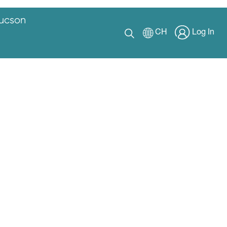
Tucson
CH
Log In