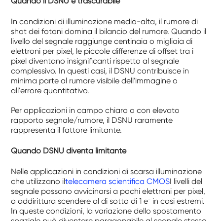
Quando il DSNU è trascurabile
In condizioni di illuminazione medio-alta, il rumore di
shot dei fotoni domina il bilancio del rumore. Quando il
livello del segnale raggiunge centinaia o migliaia di
elettroni per pixel, le piccole differenze di offset tra i
pixel diventano insignificanti rispetto al segnale
complessivo. In questi casi, il DSNU contribuisce in
minima parte al rumore visibile dell'immagine o
all'errore quantitativo.
Per applicazioni in campo chiaro o con elevato
rapporto segnale/rumore, il DSNU raramente
rappresenta il fattore limitante.
Quando DSNU diventa limitante
Nelle applicazioni in condizioni di scarsa illuminazione
che utilizzano il
telecamera scientifica CMOS
I livelli del
segnale possono avvicinarsi a pochi elettroni per pixel,
o addirittura scendere al di sotto di 1 e⁻ in casi estremi.
In queste condizioni, la variazione dello spostamento
spaziale può diventare paragonabile al segnale stesso.