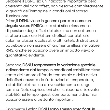
Sebbene il DSNU sia un indicatore importante della
coerenza del dark offset, non descrive completamente
la qualità dell'immagine in condizioni di scarsa
illuminazione.
Primo,
Il DSNU viene in genere riportato come un
singolo valore RMS
Questa statistica riassume la
dispersione degli offset dei pixel, ma non cattura la
struttura spaziale. Pattern di offset correlati alle
colonne, cluster localizzati o altri artefatti strutturati
potrebbero non essere chiaramente riflessi nel valore
RMS, anche se possono avere un impatto visivo o
quantitativo evidente.
Secondo,
DSNU rappresenta la variazione spaziale
indipendente dal tempo in condizioni stabili
Non tiene
conto del rumore di fondo temporale o della deriva
dell'offset causata da fluttuazioni di temperatura,
instabilità elettronica o invecchiamento a lungo
termine. Nelle applicazioni che richiedono un'elevata
stabilità nel tempo, questi comportamenti dinamici
possono essere altrettanto importanti.
Finalmente,
I valori DSNU sono spesso specificati in