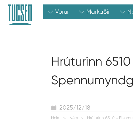
Vörur
Markaðir
N
Hrúturinn 651
Spennumyndgr
2025/12/18
Heim
Nám
Hrúturinn 6510 – Erasm