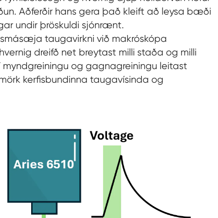
un. Aðferðir hans gera það kleift að leysa bæði
r undir þröskuldi sjónrænt.
 smásæja taugavirkni við makróskópa
vernig dreifð net breytast milli staða og milli
í myndgreiningu og gagnagreiningu leitast
 mörk kerfisbundinna taugavísinda og