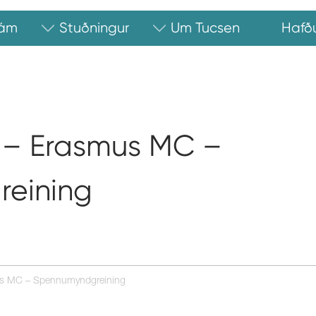
ám
Stuðningur
Um Tucsen
Hafð
0 – Erasmus MC –
eining
us MC – Spennumyndgreining