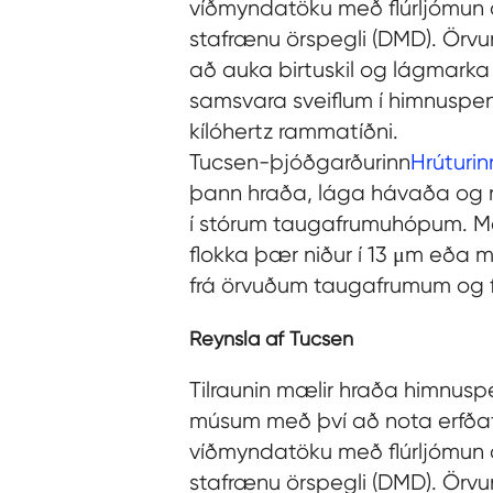
víðmyndatöku með flúrljómun 
stafrænu örspegli (DMD). Örvun
að auka birtuskil og lágmarka
samsvara sveiflum í himnuspen
kílóhertz rammatíðni.
Tucsen-þjóðgarðurinn
Hrúturin
þann hraða, lága hávaða og n
í stórum taugafrumuhópum. M
flokka þær niður í 13 μm eða 
frá örvuðum taugafrumum og
Reynsla af Tucsen
Tilraunin mælir hraða himnus
músum með því að nota erfðaf
víðmyndatöku með flúrljómun 
stafrænu örspegli (DMD). Örvun