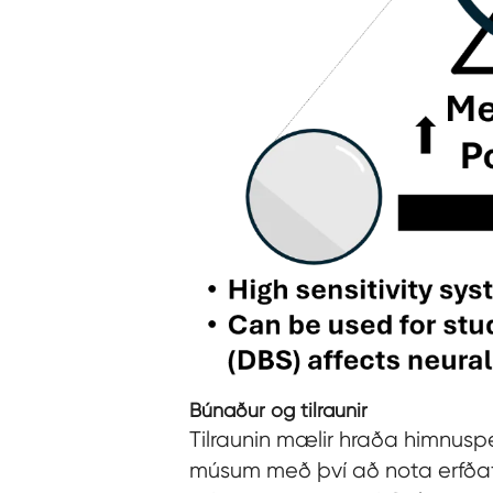
Búnaður og tilraunir
Tilraunin mælir hraða himnus
músum með því að nota erfðaf