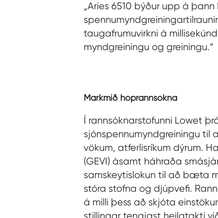
„Aries 6510 býður upp á þann 
spennumyndgreiningartilraunir 
taugafrumuvirkni á millisekúndn
myndgreiningu og greiningu.“
Markmið hóprannsókna
Í rannsóknarstofunni Lowet þró
sjónspennumyndgreiningu til a
vökum, atferlisríkum dýrum. 
(GEVI) ásamt háhraða smásjárs
samskeytislokun til að bæta m
stóra stofna og djúpvefi. Ran
á milli þess að skjóta einstö
stillingar tengjast heilatakti 