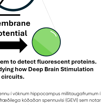
pennu í vöknum hippocampus millitaugafrumum í
ræðilega kóðaðan spennuvísi (GEVI) sem notar