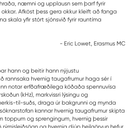
hraða, næmni og upplausn sem þarf fyrir
okkar. Afköst þess gera okkur kleift að fanga
a skala yfir stórt sjónsvið fyrir rauntíma
- Eric Lowet, Erasmus MC
ar hann og beitir hann nýjustu
ð rannsaka hvernig taugafrumur haga sér í
Hann notar erfðafræðilega kóðaða spennuvísa
koðun (kHz), markvissri lýsingu og
erkis-til-suðs, draga úr bakgrunni og mynda
nsóknarstofan kannar hvernig taugafrumur skipta
kum toppum og sprengingum, hvernig þessir
við rýmisleiðsögn og hvernig djúp heilaörvun hefur