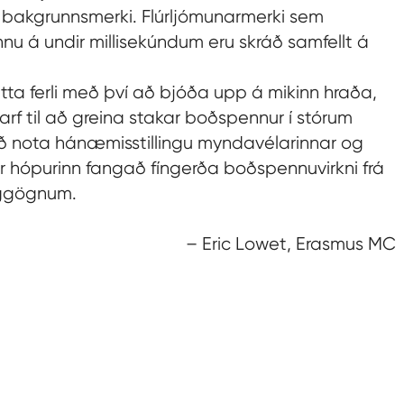
 bakgrunnsmerki. Flúrljómunarmerki sem
nu á undir millisekúndum eru skráð samfellt á
tta ferli með því að bjóða upp á mikinn hraða,
f til að greina stakar boðspennur í stórum
 nota hánæmisstillingu myndavélarinnar og
ur hópurinn fangað fíngerða boðspennuvirkni frá
oggögnum.
– Eric Lowet, Erasmus MC