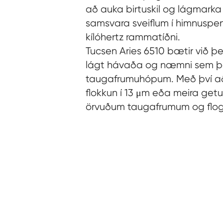
að auka birtuskil og lágmarka
samsvara sveiflum í himnuspen
kílóhertz rammatíðni.
Tucsen Aries 6510 bætir við þe
lágt hávaða og næmni sem þar
taugafrumuhópum. Með því að
flokkun í 13 μm eða meira get
örvuðum taugafrumum og fl