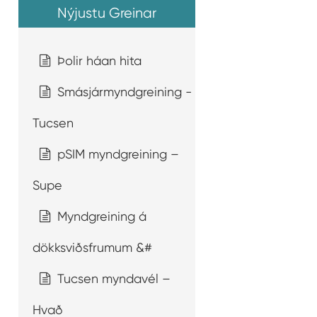
Nýjustu Greinar
Þolir háan hita
Smásjármyndgreining -
Tucsen
pSIM myndgreining –
Supe
Myndgreining á
dökksviðsfrumum &#
Tucsen myndavél –
Hvað