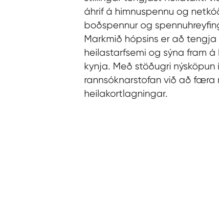
áhrif á himnuspennu og netkóð
boðspennur og spennuhreyfinga
Markmið hópsins er að tengja
heilastarfsemi og sýna fram á h
kynja. Með stöðugri nýsköpun 
rannsóknarstofan við að færa
heilakortlagningar.