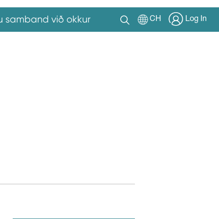
u samband við okkur
CH
Log In