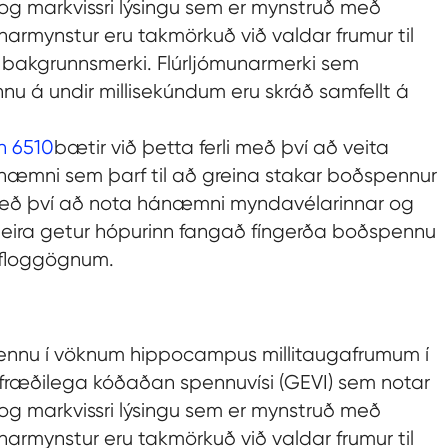
og markvissri lýsingu sem er mynstruð með
armynstur eru takmörkuð við valdar frumur til
 bakgrunnsmerki. Flúrljómunarmerki sem
nu á undir millisekúndum eru skráð samfellt á
n 6510
bætir við þetta ferli með því að veita
æmni sem þarf til að greina stakar boðspennur
eð því að nota hánæmni myndavélarinnar og
meira getur hópurinn fangað fíngerða boðspennu
 floggögnum.
pennu í vöknum hippocampus millitaugafrumum í
ræðilega kóðaðan spennuvísi (GEVI) sem notar
og markvissri lýsingu sem er mynstruð með
armynstur eru takmörkuð við valdar frumur til