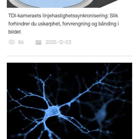
TDI-kameraets linjehastighetssynkronisering: Slik
forhindrer du uskarphet, forvrengning og bånding i
bildet
86
2025-12-03