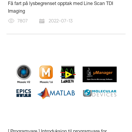
Få fart på lysbegrenset opptak med Line Scan TDI
Imaging
7807
2022-07-13
[ Programvare ] Introduksjon til programvare for