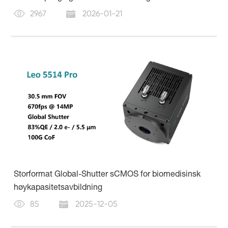
2967
2026-01-21
Storformat Global-Shutter sCMOS for biomedisinsk
høykapasitetsavbildning
85
2025-12-05