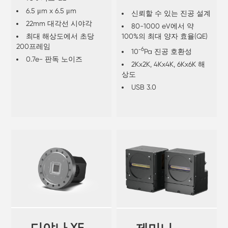
선 및 EUV 직접 검출
6.5 μm x 6.5 μm
신뢰할 수 있는 진공 설계
용)
22mm 대각선 시야각
80-1000 eV에서 약
100%의 최대 양자 효율(QE)
최대 해상도에서 초당
200프레임
6
10⁻
Pa 진공 호환성
0.7e- 판독 노이즈
2Kx2K, 4Kx4K, 6Kx6K 해
상도
USB 3.0