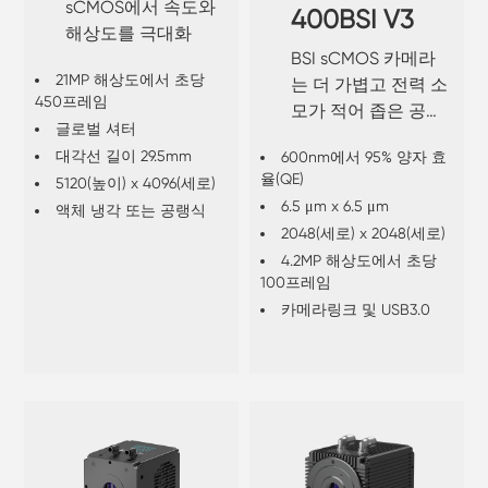
sCMOS에서 속도와
400BSI V3
해상도를 극대화
BSI sCMOS 카메라
21MP 해상도에서 초당
는 더 가볍고 전력 소
450프레임
모가 적어 좁은 공간
글로벌 셔터
에도 쉽게 설치할 수
대각선 길이 29.5mm
600nm에서 95% 양자 효
있도록 설계되었습니
율(QE)
5120(높이) x 4096(세로)
다.
6.5 μm x 6.5 μm
액체 냉각 또는 공랭식
2048(세로) x 2048(세로)
4.2MP 해상도에서 초당
100프레임
카메라링크 및 USB3.0