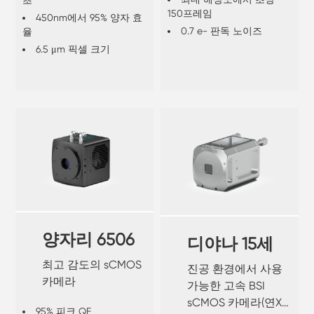
150프레임
450nm에서 95% 양자 효
0.7 e- 판독 노이즈
율
6.5 μm 픽셀 크기
양자리 6506
디야나 15세
최고 감도의 sCMOS
진공 환경에서 사용
카메라
가능한 고속 BSI
sCMOS 카메라(연X
95% 피크 QE