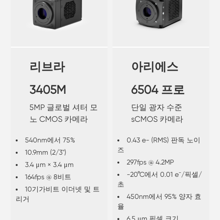
리브라
아리에스
3405M
6504 프로
5MP 글로벌 셔터 모
단일 광자 수준
노 CMOS 카메라
sCMOS 카메라
540nm에서 75%
0.43 e- (RMS) 판독 노이
즈
10.9mm (2/3")
297fps @ 4.2MP
3.4 μm × 3.4 μm
-20°C에서 0.01 e⁻/픽셀/
164fps @ 8비트
초
10기가비트 이더넷 및 트
450nm에서 95% 양자 효
리거
율
6.5 μm 픽셀 크기