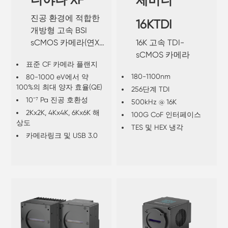
디야나 XF
제미니
진공 환경에 적합한
16KTDI
개방형 고속 BSI
16K 고속 TDI-
sCMOS 카메라(연X
sCMOS 카메라
선 및 EUV 직접 검출
표준 CF 카메라 플랜지
용)
180-1100nm
80-1000 eV에서 약
100%의 최대 양자 효율(QE)
256단계 TDI
10⁻⁷ Pa 진공 호환성
500kHz @ 16K
2Kx2K, 4Kx4K, 6Kx6K 해
100G CoF 인터페이스
상도
TES 및 HEX 냉각
카메라링크 및 USB 3.0