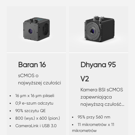
Baran 16
Dhyana 95
sCMOS o
V2
najwyższej czułości
Kamera BSI sCMOS
16 μm x 16 μm pikseli
zapewniająca
0,9 e-szum odczytu
najwyższą czułość
90% szczytu QE
w zastosowaniach
95% przy 560 nm
800 (wys.) x 600 (pion.)
o słabym
11 mikrometrów x 11
oświetleniu.
CameraLink i USB 3.0
mikrometrów