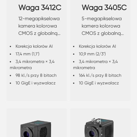
Waga 3412C
Waga 3405C
12-megapikselowa
5-megapikselowa
kamera kolorowa
kamera kolorowa
CMOS z globalną
CMOS z globalną
migawką
migawką
Korekcja kolorów AI
Korekcja kolorów AI
17,4 mm (1,1")
10,9 mm (2/3")
3,4 mikrometra × 3,4
3,4 mikrometra × 3,4
mikrometra
mikrometra
98 kl./s przy 8 bitach
164 kl./s przy 8 bitach
10 GigE i wyzwalacz
10 GigE i wyzwalacz