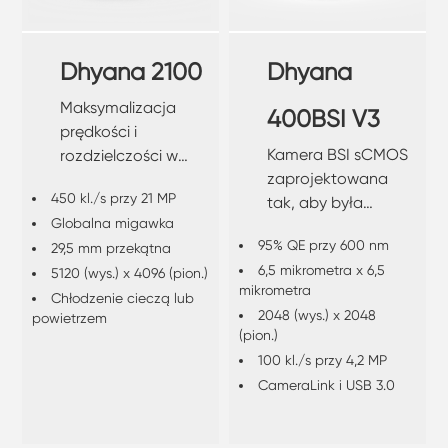
Dhyana 2100
Dhyana
Maksymalizacja
400BSI V3
prędkości i
Kamera BSI sCMOS
rozdzielczości w
zaprojektowana
sCMOS
450 kl./s przy 21 MP
tak, aby była
Globalna migawka
lżejsza i zużywała
95% QE przy 600 nm
29,5 mm przekątna
mniej energii, co
6,5 mikrometra x 6,5
5120 (wys.) x 4096 (pion.)
ułatwia jej
mikrometra
integrację w małych
Chłodzenie cieczą lub
2048 (wys.) x 2048
powietrzem
przestrzeniach.
(pion.)
100 kl./s przy 4,2 MP
CameraLink i USB 3.0