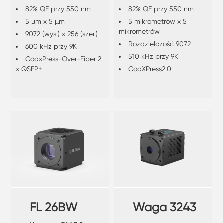
82% QE przy 550 nm
82% QE przy 550 nm
słabym oświetleniu i
słabym oświetleniu i
5 µm x 5 µm
5 mikrometrów x 5
dużej prędkości.
dużej prędkości.
mikrometrów
9072 (wys.) x 256 (szer.)
Rozdzielczość 9072
600 kHz przy 9K
510 kHz przy 9K
CoaxPress-Over-Fiber 2
x QSFP+
CoaXPress2.0
FL 26BW
Waga 3243