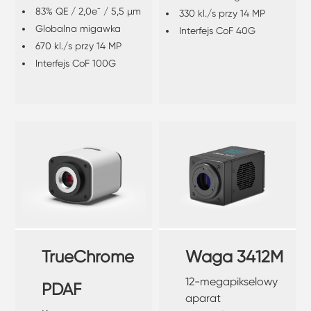
83% QE / 2,0e⁻ / 5,5 µm
330 kl./s przy 14 MP
Globalna migawka
Interfejs CoF 40G
670 kl./s przy 14 MP
Interfejs CoF 100G
TrueChrome
Waga 3412M
12-megapikselowy
PDAF
aparat