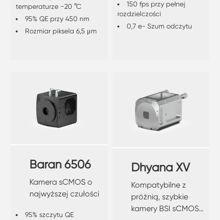
150 fps przy pełnej
temperaturze −20 °C
rozdzielczości
95% QE przy 450 nm
0,7 e- Szum odczytu
Rozmiar piksela 6,5 ​​μm
Baran 6506
Dhyana XV
Kamera sCMOS o
Kompatybilne z
najwyższej czułości
próżnią, szybkie
kamery BSI sCMOS
95% szczytu QE