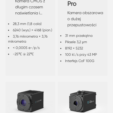
Kamera CMOS z
Pro
długim czasem
Kamera obszarowa
naświetlania i
o dużej
chłodzeniem
28,3 mm (1,8 cala)
przepustowości
6240 (wys.) × 4168 (pion.)
31 mm przekątna
3,76 mikrometra × 3,76
mikrometra
Piksele 3,2 μm
< 0,0005 e-/p/s
8192 × 5232
-25℃ @ 22℃
100 kl./s przy 43 MP
Interfejs CoF 100G