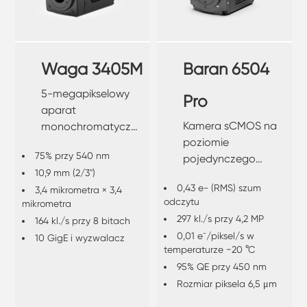
Waga 3405M
Baran 6504
5-megapikselowy
Pro
aparat
Kamera sCMOS na
monochromatyczny
poziomie
CMOS z globalną
75% przy 540 nm
pojedynczego
migawką
10,9 mm (2/3")
fotonu
0,43 e- (RMS) szum
3,4 mikrometra × 3,4
odczytu
mikrometra
297 kl./s przy 4,2 MP
164 kl./s przy 8 bitach
0,01 e⁻/piksel/s w
10 GigE i wyzwalacz
temperaturze −20 °C
95% QE przy 450 nm
Rozmiar piksela 6,5 ​​μm