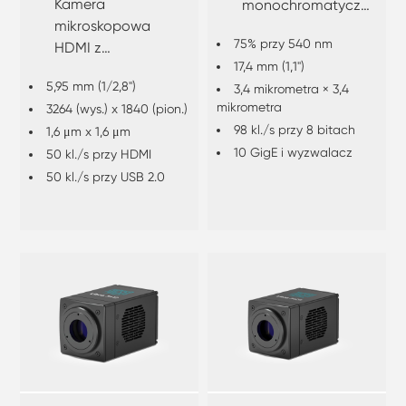
Kamera
monochromatyczny
mikroskopowa
CMOS z globalną
75% przy 540 nm
HDMI z
migawką
17,4 mm (1,1")
autofokusem
5,95 mm (1/2,8")
3,4 mikrometra × 3,4
mikrometra
3264 (wys.) x 1840 (pion.)
98 kl./s przy 8 bitach
1,6 μm x 1,6 μm
10 GigE i wyzwalacz
50 kl./s przy HDMI
50 kl./s przy USB 2.0