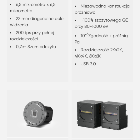
do pracy w próżni,
6,5 mikrometra x 6,5
Niezawodna konstrukcja
do bezpośredniego
mikrometra
próżniowa
wykrywania
22 mm diagonalne pole
~100% szczytowego QE
miękkich promieni
widzenia
przy 80-1000 eV
rentgenowskich i
200 fps przy pełnej
6
10⁻
Zgodność z próżnią
EUV
rozdzielczości
Pa
0,7e- Szum odczytu
Rozdzielczość 2Kx2K,
4Kx4K, 6Kx6K
USB 3.0