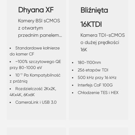
Dhyana XF
Bliźnięta
Kamery BSI sCMOS
16KTDI
z otwartym
Kamera TDI-sCMOS
przednim panelem,
o dużej prędkości
kompatybilne z
Standardowe kołnierze
16K
próżnią, do
do kamer CF
bezpośredniego
~100% szczytowego QE
180-1100nm
wykrywania
przy 80-1000 eV
256 etapów TDI
miękkich promieni
10⁻⁷ Pa Kompatybilność
500 kHz przy 16 kHz
rentgenowskich i
z próżnią
Interfejs CoF 100G
EUV
Rozdzielczość 2Kx2K,
Chłodzenie TES i HEX
4Kx4K, 6Kx6K
CameraLink i USB 3.0