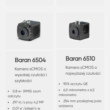
Baran 6510
Baran 6504
Kamera sCMOS o
Kamera sCMOS o
najwyższej czułości
wysokiej czułości i
szybkości
95% szczytu QE
6,5 mikrometra x 6,5
0,8 e- (RMS) szum
mikrometra
odczytu
29,4 mm przekątnej pola
297 kl./s przy 4,2 MP
widzenia
0,01 e⁻/piksel/s w