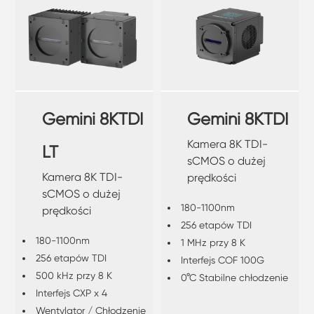
Gemini 8KTDI
Gemini 8KTDI
Kamera 8K TDI-
LT
sCMOS o dużej
Kamera 8K TDI-
prędkości
sCMOS o dużej
180-1100nm
prędkości
256 etapów TDI
180-1100nm
1 MHz przy 8 K
256 etapów TDI
Interfejs COF 100G
500 kHz przy 8 K
0°C Stabilne chłodzenie
Interfejs CXP x 4
Wentylator / Chłodzenie