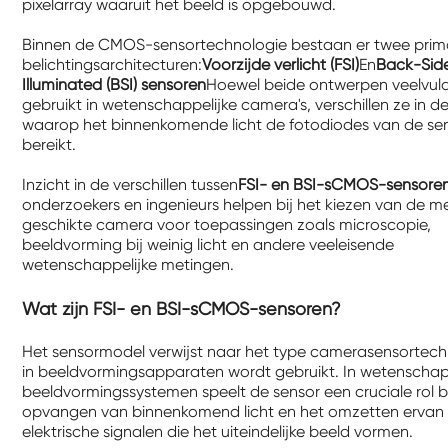
pixelarray waaruit het beeld is opgebouwd.
Binnen de CMOS-sensortechnologie bestaan ​​er twee prim
belichtingsarchitecturen:
Voorzijde verlicht (FSI)
En
Back-Sid
Illuminated (BSI) sensoren
Hoewel beide ontwerpen veelvul
gebruikt in wetenschappelijke camera's, verschillen ze in d
waarop het binnenkomende licht de fotodiodes van de se
bereikt.
Inzicht in de verschillen tussen
FSI- en BSI-sCMOS-sensore
onderzoekers en ingenieurs helpen bij het kiezen van de m
geschikte camera voor toepassingen zoals microscopie,
beeldvorming bij weinig licht en andere veeleisende
wetenschappelijke metingen.
Wat zijn FSI- en BSI-sCMOS-sensoren?
Het sensormodel verwijst naar het type camerasensortech
in beeldvormingsapparaten wordt gebruikt. In wetenschap
beeldvormingssystemen speelt de sensor een cruciale rol bi
opvangen van binnenkomend licht en het omzetten ervan 
elektrische signalen die het uiteindelijke beeld vormen.