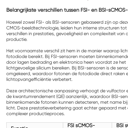
Belangrijkste verschillen tussen FSI- en BSI-sCMOS
Hoewel zowel FSI- als BSI-sensoren gebaseerd zijn op dez
CMOS-beeldtechnologie, leiden hun interne structuren tot 
verschillen in prestaties, gevoeligheid en complexiteit van 
productie.
Het voornaamste verschil zit hem in de manier waarop lich
fotodiode bereikt. Bij FSI-sensoren moeten binnenkomend
door lagen bedrading en elektronica heen voordat ze het
lichtgevoelige silicium bereiken. Bij BSI-sensoren is de sens
omgekeerd, waardoor fotonen de fotodiode direct raken 
lichtopvangefficiëntie verbetert.
Deze architectonische aanpassing verhoogt de vulfactor e
de kwantumrendement (QE) aanzienlijk, waardoor BSI-se
binnenkomende fotonen kunnen detecteren, met name bij
licht. Deze prestatieverbetering gaat echter gepaard met
complexer productieproces.
FSI sCMOS-
BSI 