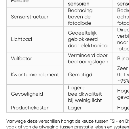
Functie
sensoren
sens
Bedrading
Bedr
Sensorstructuur
boven de
acht
fotodiode
foto
Dire
Gedeeltelijk
verb
Lichtpad
geblokkeerd
naar
door elektronica
foto
Verminderd door
Vulfactor
Bijn
bedradingslagen
Zeer
Kwantumrendement
Gematigd
(tot 
~95%
Lagere
Hog
Gevoeligheid
beeldkwaliteit
gevo
bij weinig licht
Productiekosten
Lager
Hog
Vanwege deze verschillen hangt de keuze tussen FSI- en B
vaak af van de afweging tussen prestatie-eisen en systee