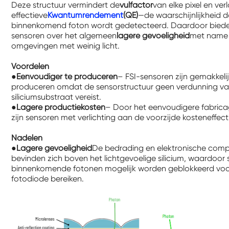
Deze structuur vermindert de
vulfactor
van elke pixel en ver
effectieve
Kwantumrendement
(QE)
—de waarschijnlijkheid 
binnenkomend foton wordt gedetecteerd. Daardoor biede
sensoren over het algemeen
lagere gevoeligheid
met name 
omgevingen met weinig licht.
Voordelen
●
Eenvoudiger te produceren
– FSI-sensoren zijn gemakkelij
produceren omdat de sensorstructuur geen verdunning va
siliciumsubstraat vereist.
●
Lagere productiekosten
– Door het eenvoudigere fabric
zijn sensoren met verlichting aan de voorzijde kosteneffect
Nadelen
●
Lagere gevoeligheid
De bedrading en elektronische com
bevinden zich boven het lichtgevoelige silicium, waardoo
binnenkomende fotonen mogelijk worden geblokkeerd voo
fotodiode bereiken.