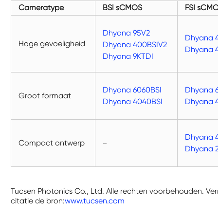
Cameratype
BSI sCMOS
FSI sCM
Dhyana 95V2
Dhyana 
Hoge gevoeligheid
Dhyana 400BSIV2
Dhyana 
Dhyana 9KTDI
Dhyana 6060BSI
Dhyana 
Groot formaat
Dhyana 4040BSI
Dhyana 
Dhyana 
Compact ontwerp
—
Dhyana 
Tucsen Photonics Co., Ltd. Alle rechten voorbehouden. Ver
citatie de bron:
www.tucsen.com