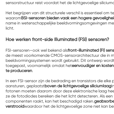
sensorstructuur reist voordat het de lichtgevoelige siliciumc
Het begrijpen van dit structurele verschil is essentieel om t
waarom
BSI-sensoren bieden vaak een hogere gevoelighei
name in wetenschappelijke beeldvormingsomgevingen me
licht.
Hoe werken front-side Illuminated (FSI) sensoren?
FSI-sensoren—ook wel bekend als
front-illuminated (FI) sen
de meest voorkomende CMOS-sensorarchitectuur die in 
beeldvormingssystemen wordt gebruikt. Dit ontwerp wordt
toegepast, voornamelijk omdat het
eenvoudiger en kosten
te produceren
.
In een FSI-sensor zijn de bedrading en transistors die elke p
aansturen, geplaatst
boven de lichtgevoelige siliciumlaag
I
fotonen moeten daarom door deze elektronische laag he
ze de fotodiodes bereiken die het licht detecteren. Als ee
componenten raakt, kan het beschadigd raken.
geabsorbe
verstrooid
waardoor het de lichtgevoelige zone niet kan be