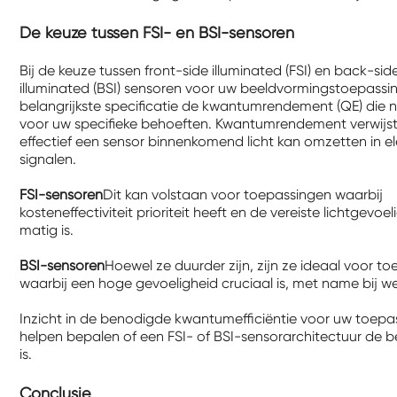
De keuze tussen FSI- en BSI-sensoren
Bij de keuze tussen front-side illuminated (FSI) en back-sid
illuminated (BSI) sensoren voor uw beeldvormingstoepassin
belangrijkste specificatie de kwantumrendement (QE) die n
voor uw specifieke behoeften. Kwantumrendement verwijs
effectief een sensor binnenkomend licht kan omzetten in el
signalen.
FSI-sensoren
Dit kan volstaan ​​voor toepassingen waarbij
kosteneffectiviteit prioriteit heeft en de vereiste lichtgevoel
matig is.
BSI-sensoren
Hoewel ze duurder zijn, zijn ze ideaal voor t
waarbij een hoge gevoeligheid cruciaal is, met name bij wei
Inzicht in de benodigde kwantumefficiëntie voor uw toepa
helpen bepalen of een FSI- of BSI-sensorarchitectuur de b
is.
Conclusie