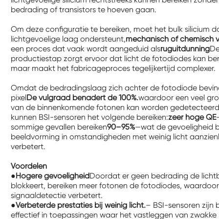
bedrading of transistors te hoeven gaan.
Om deze configuratie te bereiken, moet het bulk silicium d
lichtgevoelige laag ondersteunt,
mechanisch of chemisch 
een proces dat vaak wordt aangeduid als
ruguitdunning
D
productiestap zorgt ervoor dat licht de fotodiodes kan ber
maar maakt het fabricageproces tegelijkertijd complexer.
Omdat de bedradingslaag zich achter de fotodiode bevind
pixel
De vulgraad benadert de 100%.
waardoor een veel gro
van de binnenkomende fotonen kan worden gedetecteerd
kunnen BSI-sensoren het volgende bereiken:
zeer hoge QE
sommige gevallen bereiken
90–95%
—wat de gevoeligheid b
beeldvorming in omstandigheden met weinig licht aanzienl
verbetert.
Voordelen
●
Hogere gevoeligheid
Doordat er geen bedrading de lich
blokkeert, bereiken meer fotonen de fotodiodes, waardoo
signaaldetectie verbetert.
●
Verbeterde prestaties bij weinig licht.
– BSI-sensoren zijn 
effectief in toepassingen waar het vastleggen van zwakke 