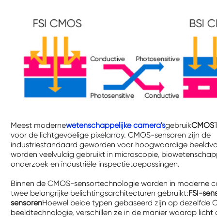
Meest moderne
wetenschappelijke camera's
gebruik
CMOS
voor de lichtgevoelige pixelarray. CMOS-sensoren zijn de
industriestandaard geworden voor hoogwaardige beeldv
worden veelvuldig gebruikt in microscopie, biowetenschapp
onderzoek en industriële inspectietoepassingen.
Binnen de CMOS-sensortechnologie worden in moderne c
twee belangrijke belichtingsarchitecturen gebruikt:
FSI-sen
sensoren
Hoewel beide typen gebaseerd zijn op dezelfde
beeldtechnologie, verschillen ze in de manier waarop licht